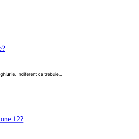
e?
nghiurile. Indiferent ca trebuie…
hone 12?