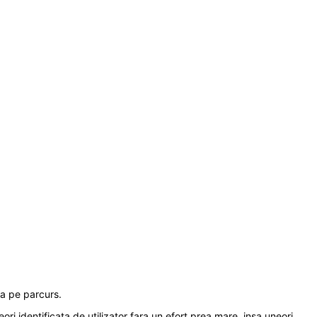
ea pe parcurs.
ri identificata de utilizator fara un efort prea mare, insa uneori