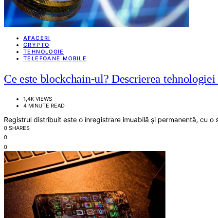
AFACERI
CRYPTO
TEHNOLOGIE
TELEFOANE MOBILE
Ce este blockchain-ul? Descrierea tehnologiei
1,4K VIEWS
4 MINUTE READ
Registrul distribuit este o înregistrare imuabilă și permanentă, cu 
0 SHARES
0
0