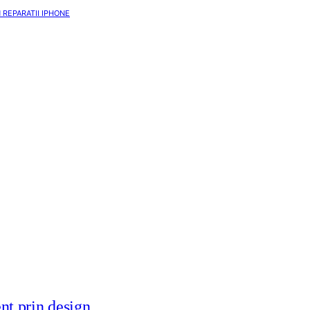
N REPARATII IPHONE
t prin design