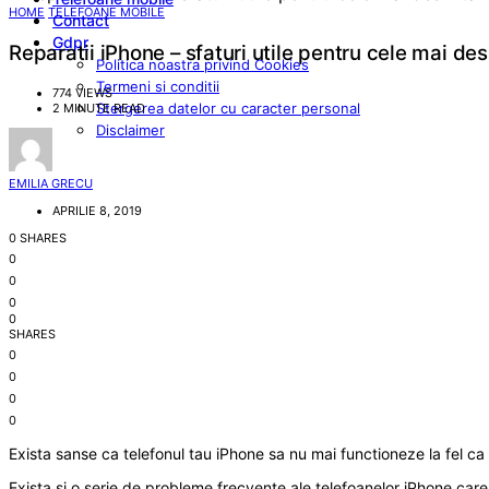
HOME
TELEFOANE MOBILE
Contact
Gdpr
Reparatii iPhone – sfaturi utile pentru cele mai de
Politica noastra privind Cookies
Termeni si conditii
774 VIEWS
Stergerea datelor cu caracter personal
2 MINUTE READ
Disclaimer
EMILIA GRECU
APRILIE 8, 2019
0 SHARES
0
0
0
0
SHARES
0
0
0
0
Exista sanse ca telefonul tau iPhone sa nu mai functioneze la fel c
Exista si o serie de probleme frecvente ale telefoanelor iPhone care 