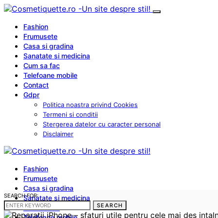
Fashion
Frumusete
Casa si gradina
Sanatate si medicina
Cum sa fac
Telefoane mobile
Contact
Gdpr
Politica noastra privind Cookies
Termeni si conditii
Stergerea datelor cu caracter personal
Disclaimer
Fashion
Frumusete
Casa si gradina
SEARCH FOR:
Sanatate si medicina
SEARCH
Cum sa fac
Telefoane mobile