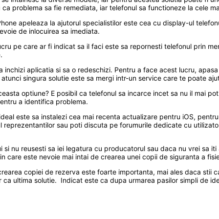
ca problema sa fie remediata, iar telefonul sa functioneze la cele ma
hone apeleaza la ajutorul specialistilor este cea cu display-ul telefon
evoie de inlocuirea sa imediata.
cru pe care ar fi indicat sa il faci este sa repornesti telefonul prin m
.
 inchizi aplicatia si sa o redeschizi. Pentru a face acest lucru, apas
unci singura solutie este sa mergi intr-un service care te poate ajuta 
easta optiune? E posibil ca telefonul sa incarce incet sa nu il mai po
pentru a identifica problema.
 ideal este sa instalezi cea mai recenta actualizare pentru iOS, pentr
 reprezentantilor sau poti discuta pe forumurile dedicate cu utilizator
i si nu reusesti sa iei legatura cu producatorul sau daca nu vrei sa i
in care este nevoie mai intai de crearea unei copii de siguranta a fisie
earea copiei de rezerva este foarte importanta, mai ales daca stii ca 
doar ca ultima solutie. Indicat este ca dupa urmarea pasilor simpli de i