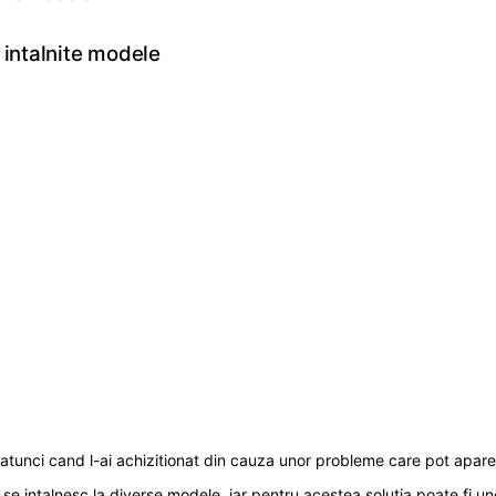
s intalnite modele
a atunci cand l-ai achizitionat din cauza unor probleme care pot apar
se intalnesc la diverse modele, iar pentru acestea solutia poate fi uneo