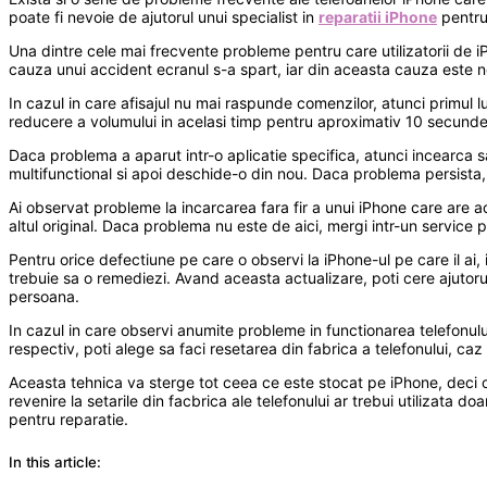
poate fi nevoie de ajutorul unui specialist in
reparatii iPhone
pentru 
Una dintre cele mai frecvente probleme pentru care utilizatorii de iP
cauza unui accident ecranul s-a spart, iar din aceasta cauza este n
In cazul in care afisajul nu mai raspunde comenzilor, atunci primul lu
reducere a volumului in acelasi timp pentru aproximativ 10 secunde
Daca problema a aparut intr-o aplicatie specifica, atunci incearca sa
multifunctional si apoi deschide-o din nou. Daca problema persista, at
Ai observat probleme la incarcarea fara fir a unui iPhone care are ac
altul original. Daca problema nu este de aici, mergi intr-un service 
Pentru orice defectiune pe care o observi la iPhone-ul pe care il ai,
trebuie sa o remediezi. Avand aceasta actualizare, poti cere ajutorul
persoana.
In cazul in care observi anumite probleme in functionarea telefonulu
respectiv, poti alege sa faci resetarea din fabrica a telefonului, caz 
Aceasta tehnica va sterge tot ceea ce este stocat pe iPhone, deci cr
revenire la setarile din facbrica ale telefonului ar trebui utilizata 
pentru reparatie.
In this article: