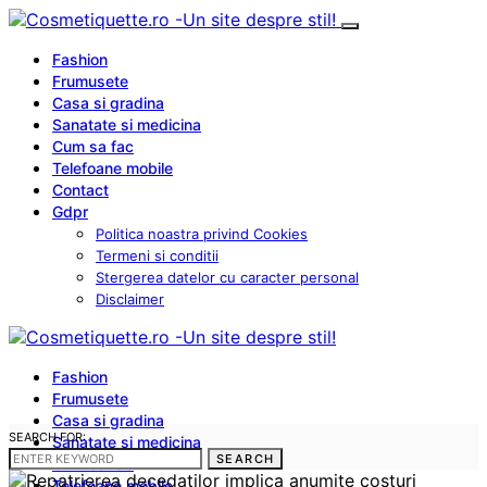
Fashion
Frumusete
Casa si gradina
Sanatate si medicina
Cum sa fac
Telefoane mobile
Contact
Gdpr
Politica noastra privind Cookies
Termeni si conditii
Stergerea datelor cu caracter personal
Disclaimer
Fashion
Frumusete
Casa si gradina
SEARCH FOR:
Sanatate si medicina
SEARCH
Cum sa fac
Telefoane mobile