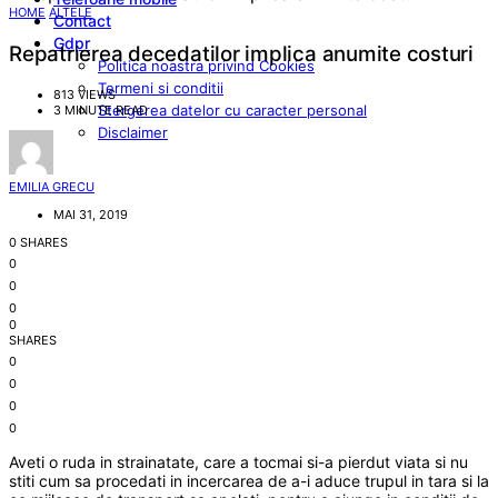
HOME
ALTELE
Contact
Gdpr
Repatrierea decedatilor implica anumite costuri
Politica noastra privind Cookies
Termeni si conditii
813 VIEWS
Stergerea datelor cu caracter personal
3 MINUTE READ
Disclaimer
EMILIA GRECU
MAI 31, 2019
0 SHARES
0
0
0
0
SHARES
0
0
0
0
Aveti o ruda in strainatate, care a tocmai si-a pierdut viata si nu
stiti cum sa procedati in incercarea de a-i aduce trupul in tara si la