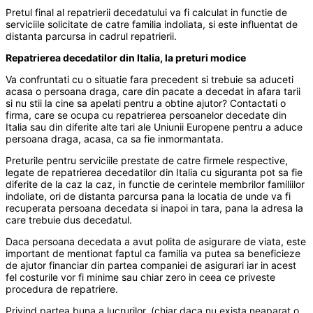
Pretul final al repatrierii decedatului va fi calculat in functie de
serviciile solicitate de catre familia indoliata, si este influentat de
distanta parcursa in cadrul repatrierii.
Repatrierea decedatilor din Italia, la preturi modice
Va confruntati cu o situatie fara precedent si trebuie sa aduceti
acasa o persoana draga, care din pacate a decedat in afara tarii
si nu stii la cine sa apelati pentru a obtine ajutor? Contactati o
firma, care se ocupa cu repatrierea persoanelor decedate din
Italia sau din diferite alte tari ale Uniunii Europene pentru a aduce
persoana draga, acasa, ca sa fie inmormantata.
Preturile pentru serviciile prestate de catre firmele respective,
legate de repatrierea decedatilor din Italia cu siguranta pot sa fie
diferite de la caz la caz, in functie de cerintele membrilor familiilor
indoliate, ori de distanta parcursa pana la locatia de unde va fi
recuperata persoana decedata si inapoi in tara, pana la adresa la
care trebuie dus decedatul.
Daca persoana decedata a avut polita de asigurare de viata, este
important de mentionat faptul ca familia va putea sa beneficieze
de ajutor financiar din partea companiei de asigurari iar in acest
fel costurile vor fi minime sau chiar zero in ceea ce priveste
procedura de repatriere.
Privind partea buna a lucrurilor, (chiar daca nu exista neaparat o