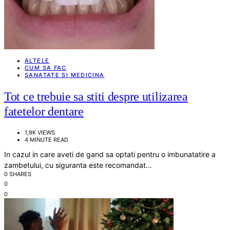
ALTELE
CUM SA FAC
SANATATE SI MEDICINA
Tot ce trebuie sa stiti despre utilizarea
fatetelor dentare
1,9K VIEWS
4 MINUTE READ
In cazul in care aveti de gand sa optati pentru o imbunatatire a
zambetului, cu siguranta este recomandat…
0 SHARES
0
0