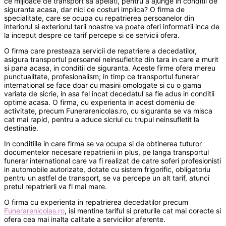
ce mijloace de transport sa apelati, pentru a ajunge in conditii de
siguranta acasa, dar nici ce costuri implica? O firma de
specialitate, care se ocupa cu repatrierea persoanelor din
interiorul si exteriorul tarii noastre va poate oferi informatii inca de
la inceput despre ce tarif percepe si ce servicii ofera.
O firma care presteaza servicii de repatriere a decedatilor,
asigura transportul persoanei neinsufletite din tara in care a murit
si pana acasa, in conditii de siguranta. Aceste firme ofera mereu
punctualitate, profesionalism; in timp ce transportul funerar
international se face doar cu masini omologate si cu o gama
variata de sicrie, in asa fel incat decedatul sa fie adus in conditii
optime acasa. O firma, cu experienta in acest domeniu de
activitate, precum Funerarenicolas.ro, cu siguranta se va misca
cat mai rapid, pentru a aduce sicriul cu trupul neinsufletit la
destinatie.
In conditiile in care firma se va ocupa si de obtinerea tuturor
documentelor necesare repatrierii in plus, pe langa transportul
funerar international care va fi realizat de catre soferi profesionisti
in automobile autorizate, dotate cu sistem frigorific, obligatoriu
pentru un astfel de transport, se va percepe un alt tarif, atunci
pretul repatrierii va fi mai mare.
O firma cu experienta in repatrierea decedatilor precum
Funerarenicolas.ro
, isi mentine tariful si preturile cat mai corecte si
ofera cea mai inalta calitate a serviciilor aferente.