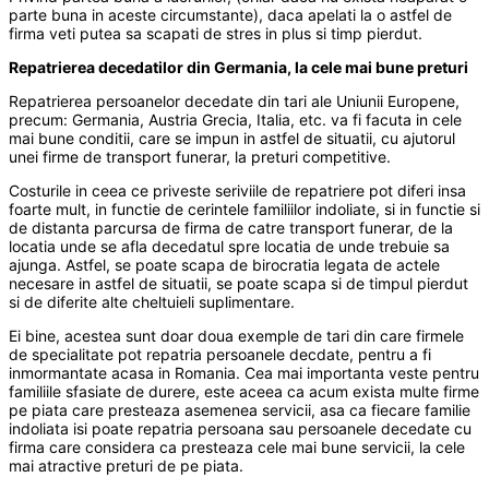
parte buna in aceste circumstante), daca apelati la o astfel de
firma veti putea sa scapati de stres in plus si timp pierdut.
Repatrierea decedatilor din Germania, la cele mai bune preturi
Repatrierea persoanelor decedate din tari ale Uniunii Europene,
precum: Germania, Austria Grecia, Italia, etc. va fi facuta in cele
mai bune conditii, care se impun in astfel de situatii, cu ajutorul
unei firme de transport funerar, la preturi competitive.
Costurile in ceea ce priveste seriviile de repatriere pot diferi insa
foarte mult, in functie de cerintele familiilor indoliate, si in functie si
de distanta parcursa de firma de catre transport funerar, de la
locatia unde se afla decedatul spre locatia de unde trebuie sa
ajunga. Astfel, se poate scapa de birocratia legata de actele
necesare in astfel de situatii, se poate scapa si de timpul pierdut
si de diferite alte cheltuieli suplimentare.
Ei bine, acestea sunt doar doua exemple de tari din care firmele
de specialitate pot repatria persoanele decdate, pentru a fi
inmormantate acasa in Romania. Cea mai importanta veste pentru
familiile sfasiate de durere, este aceea ca acum exista multe firme
pe piata care presteaza asemenea servicii, asa ca fiecare familie
indoliata isi poate repatria persoana sau persoanele decedate cu
firma care considera ca presteaza cele mai bune servicii, la cele
mai atractive preturi de pe piata.