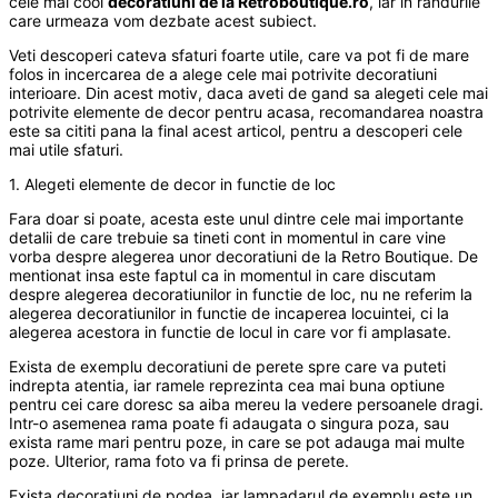
cele mai cool
decoratiuni de la Retroboutique.ro
, iar in randurile
care urmeaza vom dezbate acest subiect.
Veti descoperi cateva sfaturi foarte utile, care va pot fi de mare
folos in incercarea de a alege cele mai potrivite decoratiuni
interioare. Din acest motiv, daca aveti de gand sa alegeti cele mai
potrivite elemente de decor pentru acasa, recomandarea noastra
este sa cititi pana la final acest articol, pentru a descoperi cele
mai utile sfaturi.
1. Alegeti elemente de decor in functie de loc
Fara doar si poate, acesta este unul dintre cele mai importante
detalii de care trebuie sa tineti cont in momentul in care vine
vorba despre alegerea unor decoratiuni de la Retro Boutique. De
mentionat insa este faptul ca in momentul in care discutam
despre alegerea decoratiunilor in functie de loc, nu ne referim la
alegerea decoratiunilor in functie de incaperea locuintei, ci la
alegerea acestora in functie de locul in care vor fi amplasate.
Exista de exemplu decoratiuni de perete spre care va puteti
indrepta atentia, iar ramele reprezinta cea mai buna optiune
pentru cei care doresc sa aiba mereu la vedere persoanele dragi.
Intr-o asemenea rama poate fi adaugata o singura poza, sau
exista rame mari pentru poze, in care se pot adauga mai multe
poze. Ulterior, rama foto va fi prinsa de perete.
Exista decoratiuni de podea, iar lampadarul de exemplu este un