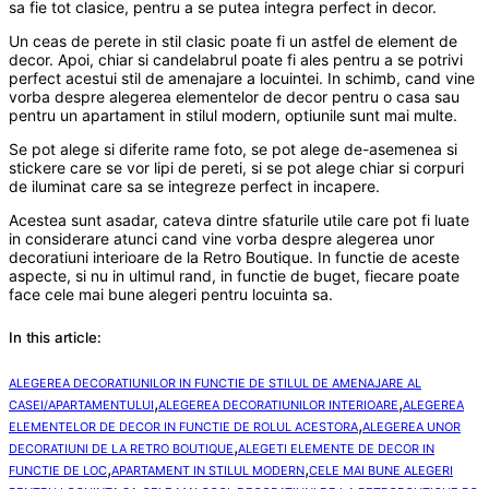
sa fie tot clasice, pentru a se putea integra perfect in decor.
Un ceas de perete in stil clasic poate fi un astfel de element de
decor. Apoi, chiar si candelabrul poate fi ales pentru a se potrivi
perfect acestui stil de amenajare a locuintei. In schimb, cand vine
vorba despre alegerea elementelor de decor pentru o casa sau
pentru un apartament in stilul modern, optiunile sunt mai multe.
Se pot alege si diferite rame foto, se pot alege de-asemenea si
stickere care se vor lipi de pereti, si se pot alege chiar si corpuri
de iluminat care sa se integreze perfect in incapere.
Acestea sunt asadar, cateva dintre sfaturile utile care pot fi luate
in considerare atunci cand vine vorba despre alegerea unor
decoratiuni interioare de la Retro Boutique. In functie de aceste
aspecte, si nu in ultimul rand, in functie de buget, fiecare poate
face cele mai bune alegeri pentru locuinta sa.
In this article:
ALEGEREA DECORATIUNILOR IN FUNCTIE DE STILUL DE AMENAJARE AL
,
,
CASEI/APARTAMENTULUI
ALEGEREA DECORATIUNILOR INTERIOARE
ALEGEREA
,
ELEMENTELOR DE DECOR IN FUNCTIE DE ROLUL ACESTORA
ALEGEREA UNOR
,
DECORATIUNI DE LA RETRO BOUTIQUE
ALEGETI ELEMENTE DE DECOR IN
,
,
FUNCTIE DE LOC
APARTAMENT IN STILUL MODERN
CELE MAI BUNE ALEGERI