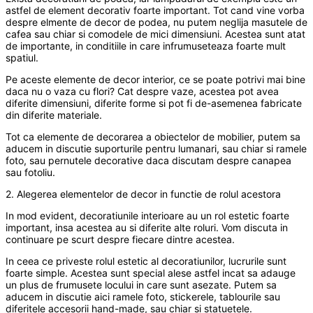
astfel de element decorativ foarte important. Tot cand vine vorba
despre elmente de decor de podea, nu putem neglija masutele de
cafea sau chiar si comodele de mici dimensiuni. Acestea sunt atat
de importante, in conditiile in care infrumuseteaza foarte mult
spatiul.
Pe aceste elemente de decor interior, ce se poate potrivi mai bine
daca nu o vaza cu flori? Cat despre vaze, acestea pot avea
diferite dimensiuni, diferite forme si pot fi de-asemenea fabricate
din diferite materiale.
Tot ca elemente de decorarea a obiectelor de mobilier, putem sa
aducem in discutie suporturile pentru lumanari, sau chiar si ramele
foto, sau pernutele decorative daca discutam despre canapea
sau fotoliu.
2. Alegerea elementelor de decor in functie de rolul acestora
In mod evident, decoratiunile interioare au un rol estetic foarte
important, insa acestea au si diferite alte roluri. Vom discuta in
continuare pe scurt despre fiecare dintre acestea.
In ceea ce priveste rolul estetic al decoratiunilor, lucrurile sunt
foarte simple. Acestea sunt special alese astfel incat sa adauge
un plus de frumusete locului in care sunt asezate. Putem sa
aducem in discutie aici ramele foto, stickerele, tablourile sau
diferitele accesorii hand-made, sau chiar si statuetele.