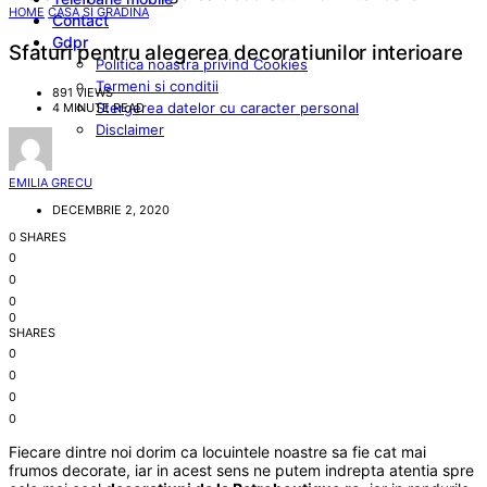
HOME
CASA SI GRADINA
Contact
Gdpr
Sfaturi pentru alegerea decoratiunilor interioare
Politica noastra privind Cookies
Termeni si conditii
891 VIEWS
Stergerea datelor cu caracter personal
4 MINUTE READ
Disclaimer
EMILIA GRECU
DECEMBRIE 2, 2020
0 SHARES
0
0
0
0
SHARES
0
0
0
0
Fiecare dintre noi dorim ca locuintele noastre sa fie cat mai
frumos decorate, iar in acest sens ne putem indrepta atentia spre