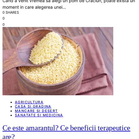
Cand a venit vremea sa alegi un pom de Craciun, poate exista un
moment in care alegerea unei…
0 SHARES
0
0
AGRICULTURA
CASA SI GRADINA
MANCARE SI DESERT
SANATATE SI MEDICINA
Ce este amarantul? Ce beneficii terapeutice
are?