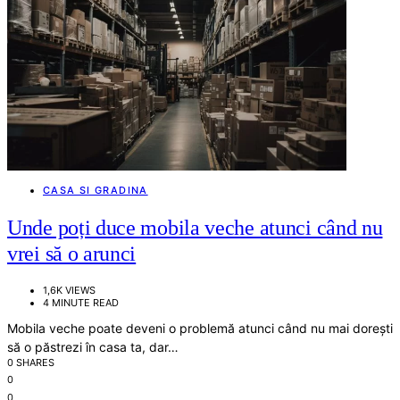
CASA SI GRADINA
Unde poți duce mobila veche atunci când nu
vrei să o arunci
1,6K VIEWS
4 MINUTE READ
Mobila veche poate deveni o problemă atunci când nu mai dorești
să o păstrezi în casa ta, dar…
0 SHARES
0
0