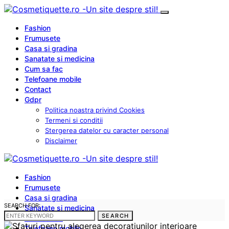
Fashion
Frumusete
Casa si gradina
Sanatate si medicina
Cum sa fac
Telefoane mobile
Contact
Gdpr
Politica noastra privind Cookies
Termeni si conditii
Stergerea datelor cu caracter personal
Disclaimer
Fashion
Frumusete
Casa si gradina
SEARCH FOR:
Sanatate si medicina
SEARCH
Cum sa fac
Telefoane mobile