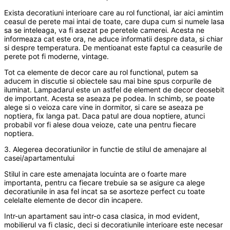
Exista decoratiuni interioare care au rol functional, iar aici amintim
ceasul de perete mai intai de toate, care dupa cum si numele lasa
sa se inteleaga, va fi asezat pe peretele camerei. Acesta ne
informeaza cat este ora, ne aduce informatii despre data, si chiar
si despre temperatura. De mentioanat este faptul ca ceasurile de
perete pot fi moderne, vintage.
Tot ca elemente de decor care au rol functional, putem sa
aducem in discutie si obiectele sau mai bine spus corpurile de
iluminat. Lampadarul este un astfel de element de decor deosebit
de important. Acesta se aseaza pe podea. In schimb, se poate
alege si o veioza care vine in dormitor, si care se aseaza pe
noptiera, fix langa pat. Daca patul are doua noptiere, atunci
probabil vor fi alese doua veioze, cate una pentru fiecare
noptiera.
3. Alegerea decoratiunilor in functie de stilul de amenajare al
casei/apartamentului
Stilul in care este amenajata locuinta are o foarte mare
importanta, pentru ca fiecare trebuie sa se asigure ca alege
decoratiunile in asa fel incat sa se asorteze perfect cu toate
celelalte elemente de decor din incapere.
Intr-un apartament sau intr-o casa clasica, in mod evident,
mobilierul va fi clasic, deci si decoratiunile interioare este necesar