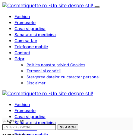
Fashion
Frumusete
Casa si gradina
Sanatate si medicina
Cum sa fac
Telefoane mobile
Contact
Gdpr
Politica noastra privind Cookies
Termeni si conditii
Stergerea datelor cu caracter personal
Disclaimer
Fashion
Frumusete
Casa si gradina
SEARCH FOR:
Sanatate si medicina
SEARCH
Cum sa fac
Telefoane mobile