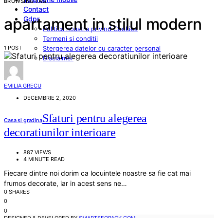
BROWSING TAG
Contact
Gdpr
apartament in stilul modern
Politica noastra privind Cookies
Termeni si conditii
1 POST
Stergerea datelor cu caracter personal
Disclaimer
EMILIA GRECU
DECEMBRIE 2, 2020
Sfaturi pentru alegerea
Casa si gradina
decoratiunilor interioare
887 VIEWS
4 MINUTE READ
Fiecare dintre noi dorim ca locuintele noastre sa fie cat mai
frumos decorate, iar in acest sens ne…
0 SHARES
0
0
DESIGNED & DEVELOPED BY
SMARTSEOPACK.COM