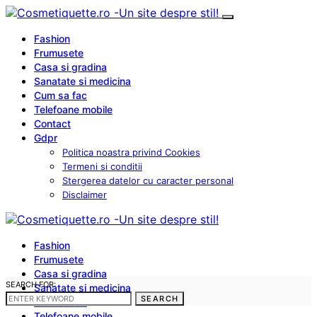
Fashion
Frumusete
Casa si gradina
Sanatate si medicina
Cum sa fac
Telefoane mobile
Contact
Gdpr
Politica noastra privind Cookies
Termeni si conditii
Stergerea datelor cu caracter personal
Disclaimer
Fashion
Frumusete
Casa si gradina
SEARCH FOR:
Sanatate si medicina
SEARCH
Cum sa fac
Telefoane mobile