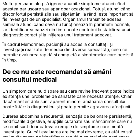
Multe persoane aleg să ignore anumite simptome atunci când
acestea par ușoare sau apar doar ocazional. Totuși, atunci când
disconfortul persistă zile sau săptămâni la rând, este important să
fie investigat de un specialist. Organismul transmite adesea
semnale atunci când ceva nu funcționează în parametri normali,
iar identificarea cauzei din timp poate contribui la stabilirea unui
diagnostic corect și la inițierea unui tratament adecvat.
În cadrul Memormed, pacienții au acces la consultații și
investigații realizate de medici din diverse specialități, ceea ce
permite evaluarea rapidă și completă a simptomelor care persistă
în timp.
De ce nu este recomandat să amâni
consultul medical
Un simptom care nu dispare sau care revine frecvent poate indica
existența unei probleme de sănătate care necesită atenție. Chiar
dacă manifestările sunt aparent minore, amânarea consultului
poate întârzia diagnosticul și poate permite agravarea afecțiunii.
Durerea abdominală recurentă, senzația de balonare persistentă,
modificările digestive, erupțiile cutanate sau mâncărimile care nu
se remit sunt doar câteva exemple de simptome care merită
investigate. Cu cât evaluarea are loc mai devreme, cu atât există
mai multe șanse de identificare rapidă a cauzei și de gestionare