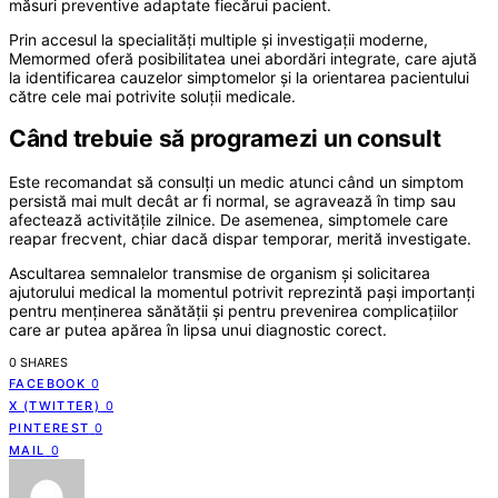
măsuri preventive adaptate fiecărui pacient.
Prin accesul la specialități multiple și investigații moderne,
Memormed oferă posibilitatea unei abordări integrate, care ajută
la identificarea cauzelor simptomelor și la orientarea pacientului
către cele mai potrivite soluții medicale.
Când trebuie să programezi un consult
Este recomandat să consulți un medic atunci când un simptom
persistă mai mult decât ar fi normal, se agravează în timp sau
afectează activitățile zilnice. De asemenea, simptomele care
reapar frecvent, chiar dacă dispar temporar, merită investigate.
Ascultarea semnalelor transmise de organism și solicitarea
ajutorului medical la momentul potrivit reprezintă pași importanți
pentru menținerea sănătății și pentru prevenirea complicațiilor
care ar putea apărea în lipsa unui diagnostic corect.
0 SHARES
FACEBOOK
0
X (TWITTER)
0
PINTEREST
0
MAIL
0