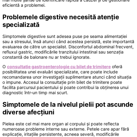
eficientă a problemei.
Problemele digestive necesită atenție
specializată
Simptomele digestive sunt adesea puse pe seama alimentației
sau a stresului, însă atunci când acestea persistă, este importantă
evaluarea de către un specialist. Disconfortul abdominal frecvent,
refluxul gastric, modificările tranzitului intestinal sau senzația
constantă de balonare nu ar trebui ignorate.
O
consultatie gastroenterologie cu bilet de trimitere
oferă
posibilitatea unei evaluări specializate, care poate include
recomandarea unor investigații suplimentare atunci când situația
o impune. Accesul la consultație prin bilet de trimitere poate
facilita parcursul pacientului și poate contribui la obținerea unui
diagnostic într-un timp mai scurt.
Simptomele de la nivelul pielii pot ascunde
diverse afecțiuni
Pielea este cel mai mare organ al corpului și poate reflecta
numeroase probleme interne sau externe. Petele care apar fără
explicație, iritațiile persistente, acneea severă, modificările