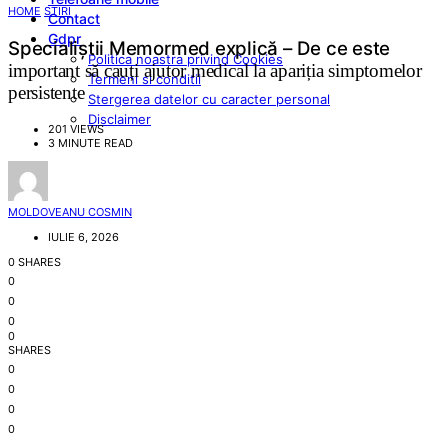
HOME
STIRI
Contact
Gdpr
Specialiștii Memormed explică – De ce este
Politica noastra privind Cookies
important să cauți ajutor medical la apariția simptomelor
Termeni si conditii
persistente
Stergerea datelor cu caracter personal
Disclaimer
201 VIEWS
3 MINUTE READ
MOLDOVEANU COSMIN
IULIE 6, 2026
0 SHARES
0
0
0
0
SHARES
0
0
0
0