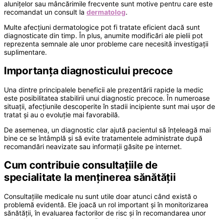
alunițelor sau mâncărimile frecvente sunt motive pentru care este
recomandat un consult la
dermatolog
.
Multe afecțiuni dermatologice pot fi tratate eficient dacă sunt
diagnosticate din timp. În plus, anumite modificări ale pielii pot
reprezenta semnale ale unor probleme care necesită investigații
suplimentare.
Importanța diagnosticului precoce
Una dintre principalele beneficii ale prezentării rapide la medic
este posibilitatea stabilirii unui diagnostic precoce. În numeroase
situații, afecțiunile descoperite în stadii incipiente sunt mai ușor de
tratat și au o evoluție mai favorabilă.
De asemenea, un diagnostic clar ajută pacientul să înțeleagă mai
bine ce se întâmplă și să evite tratamentele administrate după
recomandări neavizate sau informații găsite pe internet.
Cum contribuie consultațiile de
specialitate la menținerea sănătății
Consultațiile medicale nu sunt utile doar atunci când există o
problemă evidentă. Ele joacă un rol important și în monitorizarea
sănătății, în evaluarea factorilor de risc și în recomandarea unor