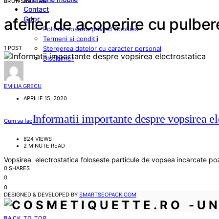
BROWSING TAG
Contact
Gdpr
atelier de acoperire cu pulber
Politica noastra privind Cookies
Termeni si conditii
1 POST
Stergerea datelor cu caracter personal
Disclaimer
EMILIA GRECU
APRILIE 15, 2020
Informatii importante despre vopsirea el
Cum sa fac
824 VIEWS
2 MINUTE READ
Vopsirea electrostatica foloseste particule de vopsea incarcate poz
0 SHARES
0
0
DESIGNED & DEVELOPED BY
SMARTSEOPACK.COM
BACK TO TOP