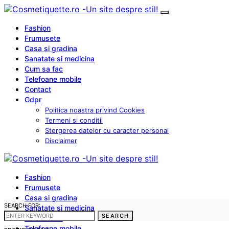
Fashion
Frumusete
Casa si gradina
Sanatate si medicina
Cum sa fac
Telefoane mobile
Contact
Gdpr
Politica noastra privind Cookies
Termeni si conditii
Stergerea datelor cu caracter personal
Disclaimer
Fashion
Frumusete
Casa si gradina
SEARCH FOR:
Sanatate si medicina
SEARCH
Cum sa fac
Telefoane mobile