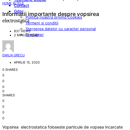
HOME
ALTELE
Contact
Gdpr
Informatii importante despre vopsirea
Politica noastra privind Cookies
electrostatica
Termeni si conditii
Stergerea datelor cu caracter personal
837 VIEWS
Disclaimer
2 MINUTE READ
EMILIA GRECU
APRILIE 15, 2020
0 SHARES
0
0
0
0
SHARES
0
0
0
0
Vopsirea electrostatica foloseste particule de vopsea incarcate