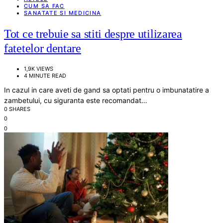
CUM SA FAC
SANATATE SI MEDICINA
Tot ce trebuie sa stiti despre utilizarea
fatetelor dentare
1,9K VIEWS
4 MINUTE READ
In cazul in care aveti de gand sa optati pentru o imbunatatire a
zambetului, cu siguranta este recomandat…
0 SHARES
0
0