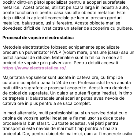
pozitiv dintr-un pistol specializat pentru a acoperi suprafetele
metalice. Acest proces, utilizat pe scara larga in industria auto,
poate functiona si pentru casa sau alte obiecte metalice. Este
deja utilizat in aplicatii comerciale pe lucruri precum garduri
metalice, balustrade, usi si ferestre. Aceste obiecte mari se
dovedesc dificil de livrat catre un atelier de acoperire cu pulbere.
Procesul de vopsire electrostatica
Metodele electrostatice folosesc echipamente specializate
precum un pulverizator HVLP (volum mare, presiune joasa) sau un
pistol special de difuzie. Materialele sunt la fel ca la orice alt
proiect de vopsire prin pulverizare. Pentru detalii accesati
https://www.electrostatica.ro/
.
Majoritatea vopselelor sunt uscate in cateva ore, cu timpi de
curatare completa pana la 24 de ore. Profesionistul te va anunta
poti utiliza suprafetele proaspat acoperite. Acest lucru depinde
de obicei de suprafata. Un dulap ar putea fi gata imediat, in timp
ce treptele si balustradele unei scari ar putea avea nevoie de
cateva ore in plus pentru a se usca complet.
In mod alternativ, multi profesionisti au si un service dotat cu o
cabina de vopsire astfel incat sa le fie mai usor sa duca toate
procesele la bun sfarsit. Cu toate acestea, vei plati pentru
transport si este nevoie de mai mult timp pentru a finaliza
proiectul. Dar, pentru obiectele mai mici, cum ar fi manerele usilor,