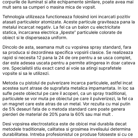
corpurile de iluminat si alte echipamente similare, poate avea mai
mult sens sa cumperi o masina mica de vopsit.
Tehnologia utilizeaza functioneaza folosind ioni incarcati pozitiv
atasati particulelor atomizate. Aceste particule graviteaza pana la
metalul incarcat negativ. La fel ca un balon cu electricitate
statica, incarcarea electrica „lipeste” particulele colorate de
obiect si le disperseaza uniform.
Dincolo de asta, seamana mult cu vopsirea spray standard, fara
sa produca si dezordinea specifica vopsirii clasice. Se realizeaza
rapid si necesita 12 pana la 24 de ore pentru a se usca complet,
dar este adesea uscata pentru a permite atingerea in doar cateva
ore. Specialistii stiu exact cand ai voie sa atingi suprafetele
vopsite si sa le utilizezi.
Metoda cu pistolul de pulverizare incarca particulele, astfel incat
acestea sunt atrase de suprafata metalica impamantata. In loc sa
sufle peste obiectul pe care il acoperi, ca un spray traditional,
particulele se vor muta pe obiectul pe care il pulverizezi, la fel ca
un magnet care este atras de un metal. Vor rezulta cu mai putin
de 5% deseuri fata de o metoda standard care poate genera
pierderi de material de 20% pana la 60% sau mai mult .
Desi vopsirea electrostatica este de obicei mai durabila decat
metodele traditionale, calitatea si grosimea invelisului determina
durabilitatea. Intreba profesionistul ce produse foloseste si cu ce