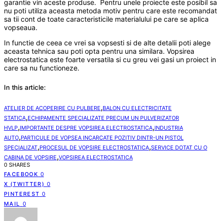
garantie vin aceste produse. Pentru unele proiecte este posibil sa
nu poti utiliza aceasta metoda motiv pentru care este recomandat
sa tii cont de toate caracteristicile materialului pe care se aplica
vopseaua.
In functie de ceea ce vrei sa vopsesti si de alte detalii poti alege
aceasta tehnica sau poti opta pentru una similara. Vopsirea
electrostatica este foarte versatila si cu greu vei gasi un proiect in
care sa nu functioneze.
In this article:
,
ATELIER DE ACOPERIRE CU PULBERE
BALON CU ELECTRICITATE
,
STATICA
ECHIPAMENTE SPECIALIZATE PRECUM UN PULVERIZATOR
,
,
HVLP
IMPORTANTE DESPRE VOPSIREA ELECTROSTATICA
INDUSTRIA
,
AUTO
PARTICULE DE VOPSEA INCARCATE POZITIV DINTR-UN PISTOL
,
,
SPECIALIZAT
PROCESUL DE VOPSIRE ELECTROSTATICA
SERVICE DOTAT CU O
,
CABINA DE VOPSIRE
VOPSIREA ELECTROSTATICA
0 SHARES
FACEBOOK
0
X (TWITTER)
0
PINTEREST
0
MAIL
0