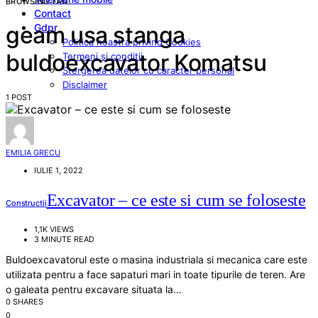
BROWSING TAG
Contact
Gdpr
geam usa stanga
Politica noastra privind Cookies
buldoexcavator Komatsu
Termeni si conditii
Stergerea datelor cu caracter personal
Disclaimer
1 POST
EMILIA GRECU
IULIE 1, 2022
Excavator – ce este si cum se foloseste
Constructii
1,1K VIEWS
3 MINUTE READ
Buldoexcavatorul este o masina industriala si mecanica care este
utilizata pentru a face sapaturi mari in toate tipurile de teren. Are
o galeata pentru excavare situata la…
0 SHARES
0