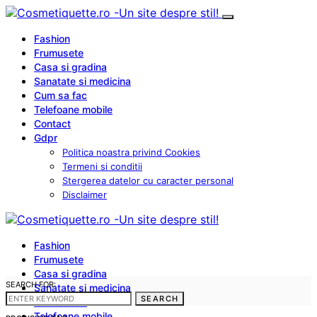
Fashion
Frumusete
Casa si gradina
Sanatate si medicina
Cum sa fac
Telefoane mobile
Contact
Gdpr
Politica noastra privind Cookies
Termeni si conditii
Stergerea datelor cu caracter personal
Disclaimer
Fashion
Frumusete
Casa si gradina
SEARCH FOR:
Sanatate si medicina
SEARCH
Cum sa fac
Telefoane mobile