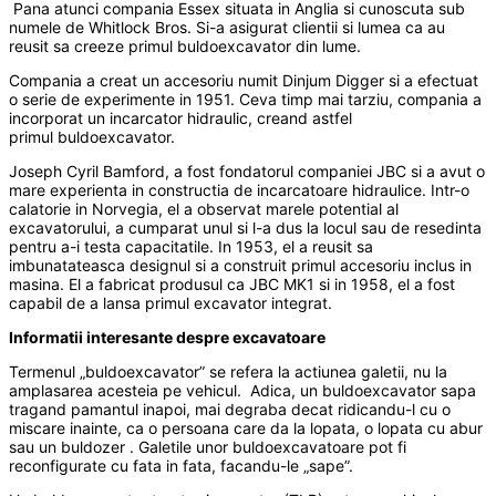
Pana atunci compania Essex situata in Anglia si cunoscuta sub
numele de Whitlock Bros. Si-a asigurat clientii si lumea ca au
reusit sa creeze primul buldoexcavator din lume.
Compania a creat un accesoriu numit Dinjum Digger si a efectuat
o serie de experimente in 1951. Ceva timp mai tarziu, compania a
incorporat un incarcator hidraulic, creand astfel
primul buldoexcavator.
Joseph Cyril Bamford, a fost fondatorul companiei JBC si a avut o
mare experienta in constructia de incarcatoare hidraulice. Intr-o
calatorie in Norvegia, el a observat marele potential al
excavatorului, a cumparat unul si l-a dus la locul sau de resedinta
pentru a-i testa capacitatile. In 1953, el a reusit sa
imbunatateasca designul si a construit primul accesoriu inclus in
masina. El a fabricat produsul ca JBC MK1 si in 1958, el a fost
capabil de a lansa primul excavator integrat.
Informatii interesante despre excavatoare
Termenul „buldoexcavator” se refera la actiunea galetii, nu la
amplasarea acesteia pe vehicul. Adica, un buldoexcavator sapa
tragand pamantul inapoi, mai degraba decat ridicandu-l cu o
miscare inainte, ca o persoana care da la lopata, o lopata cu abur
sau un buldozer . Galetile unor buldoexcavatoare pot fi
reconfigurate cu fata in fata, facandu-le „sape”.