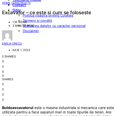
HOME
CONSTRUCTII
Contact
Gdpr
Excavator – ce este si cum se foloseste
Politica noastra privind Cookies
Termeni si conditii
1,1K VIEWS
Stergerea datelor cu caracter personal
3 MINUTE READ
Disclaimer
EMILIA GRECU
IULIE 1, 2022
0 SHARES
0
0
0
0
SHARES
0
0
0
0
Buldoexcavatorul
este o masina industriala si mecanica care este
utilizata pentru a face sapaturi mari in toate tipurile de teren. Are