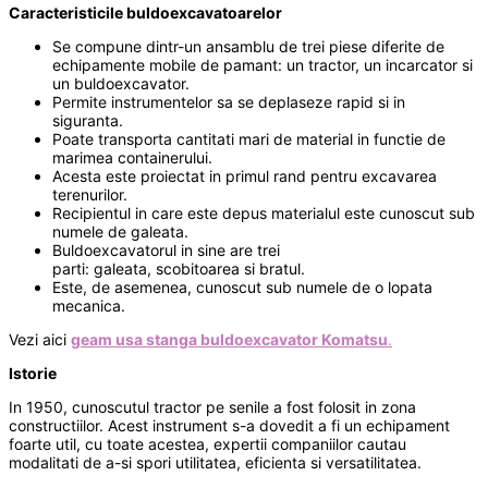
Caracteristicile buldoexcavatoarelor
Se compune dintr-un ansamblu de trei piese diferite de
echipamente mobile de pamant: un tractor, un incarcator si
un buldoexcavator.
Permite instrumentelor sa se deplaseze rapid si in
siguranta.
Poate transporta cantitati mari de material in functie de
marimea containerului.
Acesta este proiectat in primul rand pentru excavarea
terenurilor.
Recipientul in care este depus materialul este cunoscut sub
numele de galeata.
Buldoexcavatorul in sine are trei
parti: galeata, scobitoarea si bratul.
Este, de asemenea, cunoscut sub numele de o lopata
mecanica.
Vezi aici
geam usa stanga buldoexcavator Komatsu
.
Istori
e
In 1950, cunoscutul tractor pe senile a fost folosit in zona
constructiilor. Acest instrument s-a dovedit a fi un echipament
foarte util, cu toate acestea, expertii companiilor cautau
modalitati de a-si spori utilitatea, eficienta si versatilitatea.