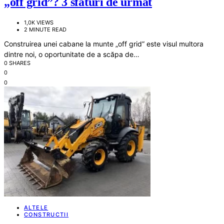
„off grid”? 3 sfaturi de urmat
1,0K VIEWS
2 MINUTE READ
Construirea unei cabane la munte „off grid” este visul multora
dintre noi, o oportunitate de a scăpa de…
0 SHARES
0
0
ALTELE
CONSTRUCTII