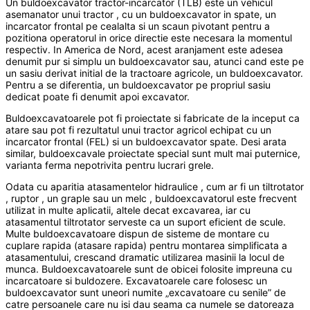
Un buldoexcavator tractor-incarcator (TLB) este un vehicul
asemanator unui tractor , cu un buldoexcavator in spate, un
incarcator frontal pe cealalta si un scaun pivotant pentru a
pozitiona operatorul in orice directie este necesara la momentul
respectiv. In America de Nord, acest aranjament este adesea
denumit pur si simplu un buldoexcavator sau, atunci cand este pe
un sasiu derivat initial de la tractoare agricole, un buldoexcavator.
Pentru a se diferentia, un buldoexcavator pe propriul sasiu
dedicat poate fi denumit apoi excavator.
Buldoexcavatoarele pot fi proiectate si fabricate de la inceput ca
atare sau pot fi rezultatul unui tractor agricol echipat cu un
incarcator frontal (FEL) si un buldoexcavator spate. Desi arata
similar, buldoexcavale proiectate special sunt mult mai puternice,
varianta ferma nepotrivita pentru lucrari grele.
Odata cu aparitia atasamentelor hidraulice , cum ar fi un tiltrotator
, ruptor , un graple sau un melc , buldoexcavatorul este frecvent
utilizat in multe aplicatii, altele decat excavarea, iar cu
atasamentul tiltrotator serveste ca un suport eficient de scule.
Multe buldoexcavatoare dispun de sisteme de montare cu
cuplare rapida (atasare rapida) pentru montarea simplificata a
atasamentului, crescand dramatic utilizarea masinii la locul de
munca. Buldoexcavatoarele sunt de obicei folosite impreuna cu
incarcatoare si buldozere. Excavatoarele care folosesc un
buldoexcavator sunt uneori numite „excavatoare cu senile” de
catre persoanele care nu isi dau seama ca numele se datoreaza