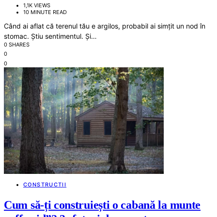
1,1K VIEWS
10 MINUTE READ
Când ai aflat că terenul tău e argilos, probabil ai simțit un nod în
stomac. Știu sentimentul. Și…
0 SHARES
0
0
CONSTRUCTII
Cum să-ți construiești o cabană la munte