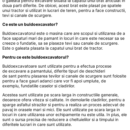
o galeata pentru excavare situata la capatul unui brat articulat in
doua parti diferite. De obicei, acest brat este plasat pe spatele
unui tractor si utilizat in lucrari de teren, pentru a face constructii,
tevi si canale de scurgere.
Ce este un buldoexcavator?
Buldoexcavatorul este o masina care are scopul si utilizarea de a
face sapaturi mari de pamant in locuri in care este necesar sa se
creeze o fundatie, sa se plaseze tevi sau canale de scurgere.
Este o galeata plasata la capatul unui brat de tractor.
Pentru ce este buldoexcavatorul?
Buldoexcavatoare sunt utilizate pentru a efectua procese
de excavare a pamantului, diferite tipuri de deschideri
de sant pentru plasarea tevilor si canale de scurgere sunt folosite
pentru a face gauri adanci care vor fi apoi umplute, de
exemplu, fundatiile caselor si cladirilor.
Acestea sunt utilizate pe scara larga in constructiile generale,
deoarece ofera viteza si calitate. In demolarile cladirilor, pentru a
sparge asfaltul strazilor si pentru a realiza un proces adecvat de
pavaj in orasele mari si mici. Ele sunt utilizate pe scara larga in
locuri in care utilizarea unor echipamente nu este utila. In plus, ele
sunt o sursa precisa de reducere a cheltuielilor si a timpului in
diferitele lucrari in care sunt utilizate.