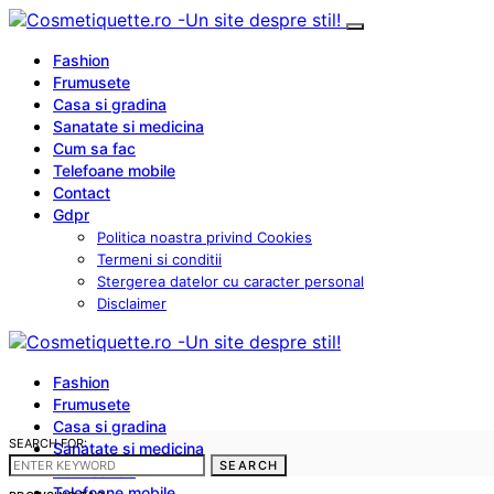
Fashion
Frumusete
Casa si gradina
Sanatate si medicina
Cum sa fac
Telefoane mobile
Contact
Gdpr
Politica noastra privind Cookies
Termeni si conditii
Stergerea datelor cu caracter personal
Disclaimer
Fashion
Frumusete
Casa si gradina
SEARCH FOR:
Sanatate si medicina
SEARCH
Cum sa fac
Telefoane mobile