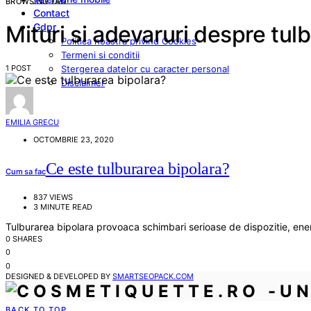
BROWSING TAG
Contact
Gdpr
Mituri si adevaruri despre tul
Politica noastra privind Cookies
Termeni si conditii
1 POST
Stergerea datelor cu caracter personal
Disclaimer
EMILIA GRECU
OCTOMBRIE 23, 2020
Ce este tulburarea bipolara?
Cum sa fac
837 VIEWS
3 MINUTE READ
Tulburarea bipolara provoaca schimbari serioase de dispozitie, en
0 SHARES
0
0
DESIGNED & DEVELOPED BY
SMARTSEOPACK.COM
BACK TO TOP