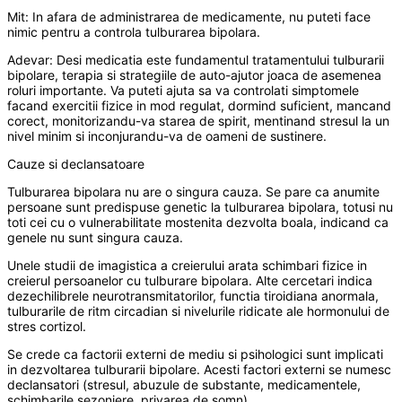
Mit: In afara de administrarea de medicamente, nu puteti face
nimic pentru a controla tulburarea bipolara.
Adevar: Desi medicatia este fundamentul tratamentului tulburarii
bipolare, terapia si strategiile de auto-ajutor joaca de asemenea
roluri importante. Va puteti ajuta sa va controlati simptomele
facand exercitii fizice in mod regulat, dormind suficient, mancand
corect, monitorizandu-va starea de spirit, mentinand stresul la un
nivel minim si inconjurandu-va de oameni de sustinere.
Cauze si declansatoare
Tulburarea bipolara nu are o singura cauza. Se pare ca anumite
persoane sunt predispuse genetic la tulburarea bipolara, totusi nu
toti cei cu o vulnerabilitate mostenita dezvolta boala, indicand ca
genele nu sunt singura cauza.
Unele studii de imagistica a creierului arata schimbari fizice in
creierul persoanelor cu tulburare bipolara. Alte cercetari indica
dezechilibrele neurotransmitatorilor, functia tiroidiana anormala,
tulburarile de ritm circadian si nivelurile ridicate ale hormonului de
stres cortizol.
Se crede ca factorii externi de mediu si psihologici sunt implicati
in dezvoltarea tulburarii bipolare. Acesti factori externi se numesc
declansatori (stresul, abuzule de substante, medicamentele,
schimbarile sezoniere, privarea de somn).