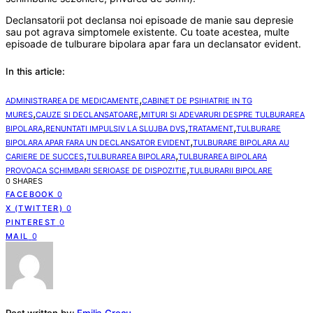
Declansatorii pot declansa noi episoade de manie sau depresie
sau pot agrava simptomele existente. Cu toate acestea, multe
episoade de tulburare bipolara apar fara un declansator evident.
In this article:
,
ADMINISTRAREA DE MEDICAMENTE
CABINET DE PSIHIATRIE IN TG
,
,
MURES
CAUZE SI DECLANSATOARE
MITURI SI ADEVARURI DESPRE TULBURAREA
,
,
,
BIPOLARA
RENUNTATI IMPULSIV LA SLUJBA DVS
TRATAMENT
TULBURARE
,
BIPOLARA APAR FARA UN DECLANSATOR EVIDENT
TULBURARE BIPOLARA AU
,
,
CARIERE DE SUCCES
TULBURAREA BIPOLARA
TULBURAREA BIPOLARA
,
PROVOACA SCHIMBARI SERIOASE DE DISPOZITIE
TULBURARII BIPOLARE
0 SHARES
FACEBOOK
0
X (TWITTER)
0
PINTEREST
0
MAIL
0
Post written by:
Emilia Grecu