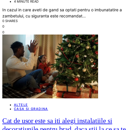
4 MINUTE READ
In cazul in care aveti de gand sa optati pentru o imbunatatire a
zambetului, cu siguranta este recomandat…
0 SHARES
0
0
ALTELE
CASA SI GRADINA
Cat de usor este sa iti alegi instalatiile si
decoratiunile pentru brad, daca stii la ce sa te