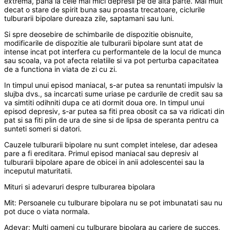
extrema, pana la cele mai mici depresii pe de alta parte. Mai mult
decat o stare de spirit buna sau proasta trecatoare, ciclurile
tulburarii bipolare dureaza zile, saptamani sau luni.
Si spre deosebire de schimbarile de dispozitie obisnuite,
modificarile de dispozitie ale tulburarii bipolare sunt atat de
intense incat pot interfera cu performantele de la locul de munca
sau scoala, va pot afecta relatiile si va pot perturba capacitatea
de a functiona in viata de zi cu zi.
In timpul unui episod maniacal, s-ar putea sa renuntati impulsiv la
slujba dvs., sa incarcati sume uriase pe cardurile de credit sau sa
va simtiti odihniti dupa ce ati dormit doua ore. In timpul unui
episod depresiv, s-ar putea sa fiti prea obosit ca sa va ridicati din
pat si sa fiti plin de ura de sine si de lipsa de speranta pentru ca
sunteti someri si datori.
Cauzele tulburarii bipolare nu sunt complet intelese, dar adesea
pare a fi ereditara. Primul episod maniacal sau depresiv al
tulburarii bipolare apare de obicei in anii adolescentei sau la
inceputul maturitatii.
Mituri si adevaruri despre tulburarea bipolara
Mit: Persoanele cu tulburare bipolara nu se pot imbunatati sau nu
pot duce o viata normala.
Adevar: Multi oameni cu tulburare bipolara au cariere de succes,