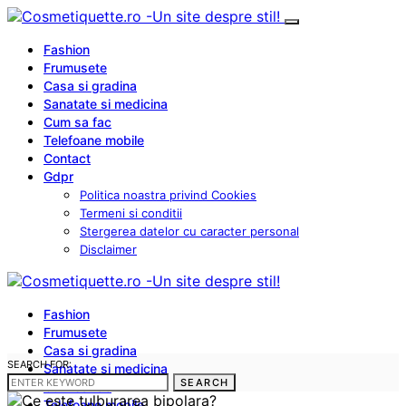
Fashion
Frumusete
Casa si gradina
Sanatate si medicina
Cum sa fac
Telefoane mobile
Contact
Gdpr
Politica noastra privind Cookies
Termeni si conditii
Stergerea datelor cu caracter personal
Disclaimer
Fashion
Frumusete
Casa si gradina
SEARCH FOR:
Sanatate si medicina
SEARCH
Cum sa fac
Telefoane mobile