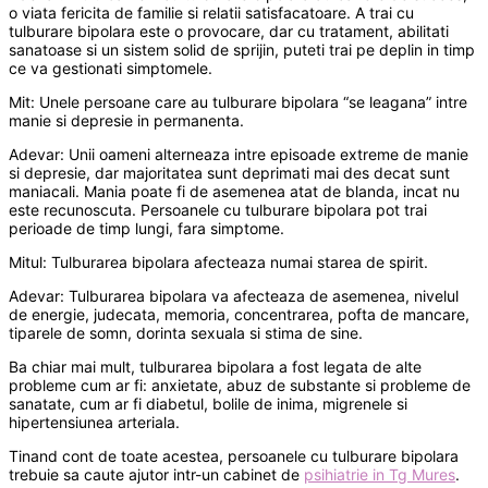
o viata fericita de familie si relatii satisfacatoare. A trai cu
tulburare bipolara este o provocare, dar cu tratament, abilitati
sanatoase si un sistem solid de sprijin, puteti trai pe deplin in timp
ce va gestionati simptomele.
Mit: Unele persoane care au tulburare bipolara “se leagana” intre
manie si depresie in permanenta.
Adevar: Unii oameni alterneaza intre episoade extreme de manie
si depresie, dar majoritatea sunt deprimati mai des decat sunt
maniacali. Mania poate fi de asemenea atat de blanda, incat nu
este recunoscuta. Persoanele cu tulburare bipolara pot trai
perioade de timp lungi, fara simptome.
Mitul: Tulburarea bipolara afecteaza numai starea de spirit.
Adevar: Tulburarea bipolara va afecteaza de asemenea, nivelul
de energie, judecata, memoria, concentrarea, pofta de mancare,
tiparele de somn, dorinta sexuala si stima de sine.
Ba chiar mai mult, tulburarea bipolara a fost legata de alte
probleme cum ar fi: anxietate, abuz de substante si probleme de
sanatate, cum ar fi diabetul, bolile de inima, migrenele si
hipertensiunea arteriala.
Tinand cont de toate acestea, persoanele cu tulburare bipolara
trebuie sa caute ajutor intr-un cabinet de
psihiatrie in Tg Mures
.