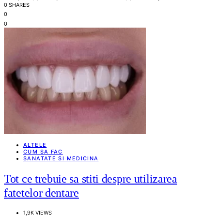
0 SHARES
0
0
ALTELE
CUM SA FAC
SANATATE SI MEDICINA
Tot ce trebuie sa stiti despre utilizarea
fatetelor dentare
1,9K VIEWS