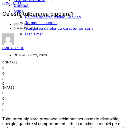
HOME
ALTELE
Contact
Gdpr
Ce este tulburarea bipolara?
Politica noastra privind Cookies
Termeni si conditii
835 VIEWS
Stergerea datelor cu caracter personal
3 MINUTE READ
Disclaimer
EMILIA GRECU
OCTOMBRIE 23, 2020
0 SHARES
0
0
0
0
SHARES
0
0
0
0
Tulburarea bipolara provoaca schimbari serioase de dispozitie,
energie, gandire si comportament – de la maximele maniei pe o