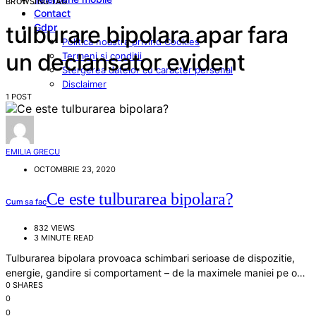
BROWSING TAG
Contact
Gdpr
tulburare bipolara apar fara
Politica noastra privind Cookies
un declansator evident
Termeni si conditii
Stergerea datelor cu caracter personal
Disclaimer
1 POST
EMILIA GRECU
OCTOMBRIE 23, 2020
Ce este tulburarea bipolara?
Cum sa fac
832 VIEWS
3 MINUTE READ
Tulburarea bipolara provoaca schimbari serioase de dispozitie,
energie, gandire si comportament – de la maximele maniei pe o…
0 SHARES
0
0