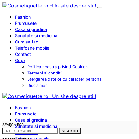
Fashion
Frumusete
Casa si gradina
Sanatate si medicina
Cum sa fac
Telefoane mobile
Contact
Gdpr
Politica noastra privind Cookies
Termeni si conditii
Stergerea datelor cu caracter personal
Disclaimer
Fashion
Frumusete
Casa si gradina
SEARCH FOR:
Sanatate si medicina
SEARCH
Cum sa fac
Telefoane mobile