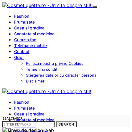
Fashion
Frumusete
Casa si gradina
Sanatate si medicina
Cum sa fac
Telefoane mobile
Contact
Gdpr
Politica noastra privind Cookies
Termeni si conditii
Stergerea datelor cu caracter personal
Disclaimer
Fashion
Frumusete
Casa si gradina
SEARCH FOR:
Sanatate si medicina
SEARCH
Cum sa fac
Telefoane mobile