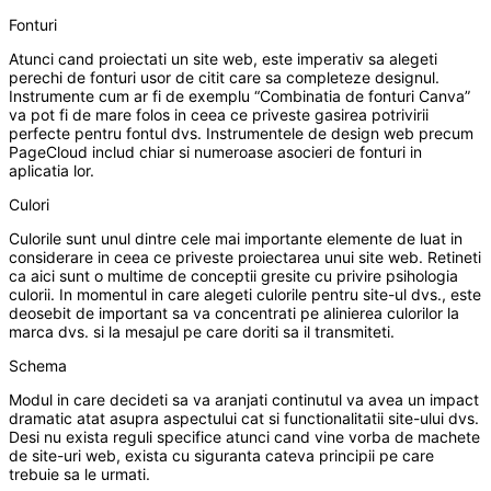
Fonturi
Atunci cand proiectati un site web, este imperativ sa alegeti
perechi de fonturi usor de citit care sa completeze designul.
Instrumente cum ar fi de exemplu “Combinatia de fonturi Canva”
va pot fi de mare folos in ceea ce priveste gasirea potrivirii
perfecte pentru fontul dvs. Instrumentele de design web precum
PageCloud includ chiar si numeroase asocieri de fonturi in
aplicatia lor.
Culori
Culorile sunt unul dintre cele mai importante elemente de luat in
considerare in ceea ce priveste proiectarea unui site web. Retineti
ca aici sunt o multime de conceptii gresite cu privire psihologia
culorii. In momentul in care alegeti culorile pentru site-ul dvs., este
deosebit de important sa va concentrati pe alinierea culorilor la
marca dvs. si la mesajul pe care doriti sa il transmiteti.
Schema
Modul in care decideti sa va aranjati continutul va avea un impact
dramatic atat asupra aspectului cat si functionalitatii site-ului dvs.
Desi nu exista reguli specifice atunci cand vine vorba de machete
de site-uri web, exista cu siguranta cateva principii pe care
trebuie sa le urmati.