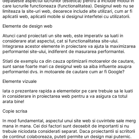
depaseste aspectul lucrurilor (estetica) pentru a include modul in
care lucrurile functioneaza (functionalitatea). Designul web nu se
limiteaza la site-uri web, deoarece include alte utilizari, cum ar fi
aplicatii web, aplicatii mobile si designul interfetei cu utilizatorii.
Elemente de design web
Atunci cand proiectati un site web, este imperativ sa luati in
considerare atat aspectul, cat si functionalitatea site-ului.
Integrarea acestor elemente in proiectare va ajuta la maximizarea
performantei site-ului, indiferent de masurarea performantei.
Stiati de exemplu ca din cauza optimizarii motoarelor de cautare,
sunt sanse foarte mari ca designul web sa aiba influente asupra
performantei dvs. in motoarele de cautare cum ar fi Google?
Elemente vizuale
Iata o prezentare rapida a elementelor pe care trebuie sa le luati
in considerare in proiectarea web pentru a va asigura ca totul
arata bine!
Copie scrisa
In mod fundamental, aspectul unui site web si cuvintele sale merg
mana in mana. Cei doi factori sunt deosebit de importanti si nu
trebuie niciodata considerati separat. Daca proiectantii si scriitorii
de continut colaboreaza, puteti permite un design mai puternic.