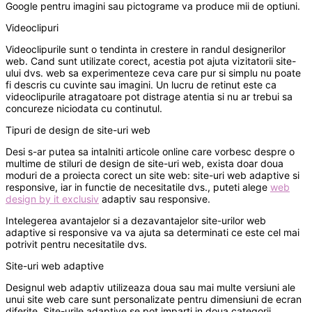
Google pentru imagini sau pictograme va produce mii de optiuni.
Videoclipuri
Videoclipurile sunt o tendinta in crestere in randul designerilor
web. Cand sunt utilizate corect, acestia pot ajuta vizitatorii site-
ului dvs. web sa experimenteze ceva care pur si simplu nu poate
fi descris cu cuvinte sau imagini. Un lucru de retinut este ca
videoclipurile atragatoare pot distrage atentia si nu ar trebui sa
concureze niciodata cu continutul.
Tipuri de design de site-uri web
Desi s-ar putea sa intalniti articole online care vorbesc despre o
multime de stiluri de design de site-uri web, exista doar doua
moduri de a proiecta corect un site web: site-uri web adaptive si
responsive, iar in functie de necesitatile dvs., puteti alege
web
design by it exclusiv
adaptiv sau responsive.
Intelegerea avantajelor si a dezavantajelor site-urilor web
adaptive si responsive va va ajuta sa determinati ce este cel mai
potrivit pentru necesitatile dvs.
Site-uri web adaptive
Designul web adaptiv utilizeaza doua sau mai multe versiuni ale
unui site web care sunt personalizate pentru dimensiuni de ecran
diferite. Site-urile adaptive se pot imparti in doua categorii