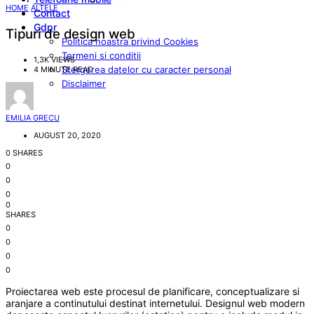
HOME
ALTELE
Contact
Gdpr
Tipuri de design web
Politica noastra privind Cookies
Termeni si conditii
1,3K VIEWS
Stergerea datelor cu caracter personal
4 MINUTE READ
Disclaimer
EMILIA GRECU
AUGUST 20, 2020
0 SHARES
0
0
0
0
SHARES
0
0
0
0
Proiectarea web este procesul de planificare, conceptualizare si
aranjare a continutului destinat internetului. Designul web modern