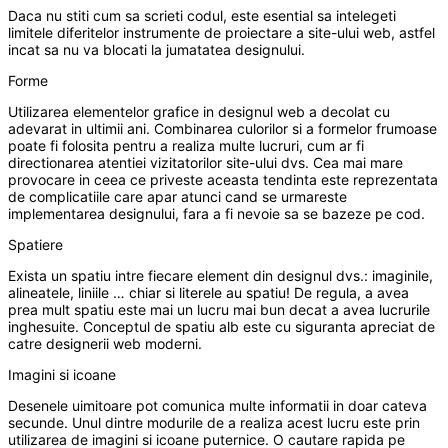
Daca nu stiti cum sa scrieti codul, este esential sa intelegeti
limitele diferitelor instrumente de proiectare a site-ului web, astfel
incat sa nu va blocati la jumatatea designului.
Forme
Utilizarea elementelor grafice in designul web a decolat cu
adevarat in ultimii ani. Combinarea culorilor si a formelor frumoase
poate fi folosita pentru a realiza multe lucruri, cum ar fi
directionarea atentiei vizitatorilor site-ului dvs. Cea mai mare
provocare in ceea ce priveste aceasta tendinta este reprezentata
de complicatiile care apar atunci cand se urmareste
implementarea designului, fara a fi nevoie sa se bazeze pe cod.
Spatiere
Exista un spatiu intre fiecare element din designul dvs.: imaginile,
alineatele, liniile … chiar si literele au spatiu! De regula, a avea
prea mult spatiu este mai un lucru mai bun decat a avea lucrurile
inghesuite. Conceptul de spatiu alb este cu siguranta apreciat de
catre designerii web moderni.
Imagini si icoane
Desenele uimitoare pot comunica multe informatii in doar cateva
secunde. Unul dintre modurile de a realiza acest lucru este prin
utilizarea de imagini si icoane puternice. O cautare rapida pe