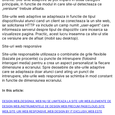
principale, in functie de modul in care site-ul detecteaza ce
„versiune” trebuie afisata.
Site-urile web adaptive se adapteaza in functie de tipul
dispozitivului atunci cand un client se conecteaza la un site web,
iar solicitarea HTTP va include un camp numit „user-agent” care
informeaza serverul despre tipul de dispozitiv care incearca sa
vizualizeze pagina. Practic, acest lucru inseamna ca site-ul stie
ce versiune are de afisat (mobil sau desktop).
Site-uri web responsive
Site-urile responsabile utilizeaza o combinatie de grile flexibile
(bazate pe procente) cu puncte de intrerupere (folosind
interogari media) pentru a crea un aspect personalizat la fiecare
dimensiune a ecranului. Spre deosebire de site-urile adaptive
care se adapteaza doar atunci cand ating un punct de
intrerupere, site-urile web responsive se schimba in mod constant
in functie de dimensiunea ecranului.
In this article:
,
,
DESIGN WEB
DESIGNUL WEB NU SE LIMITEAZA LA SITE-URI WEB
ELEMENTE DE
,
,
DESIGN WEB
INSTRUMENTELE DE DESIGN WEB PRECUM PAGECLOUD
SITE
,
,
,
WEB
SITE-URI WEB RESPONSIVE
WEB DESIGN BY IT EXCLUSIV
WEB ESTE