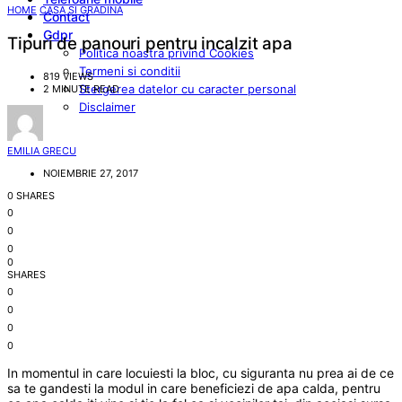
HOME
CASA SI GRADINA
Contact
Gdpr
Tipuri de panouri pentru incalzit apa
Politica noastra privind Cookies
Termeni si conditii
819 VIEWS
Stergerea datelor cu caracter personal
2 MINUTE READ
Disclaimer
EMILIA GRECU
NOIEMBRIE 27, 2017
0 SHARES
0
0
0
0
SHARES
0
0
0
0
In momentul in care locuiesti la bloc, cu siguranta nu prea ai de ce
sa te gandesti la modul in care beneficiezi de apa calda, pentru