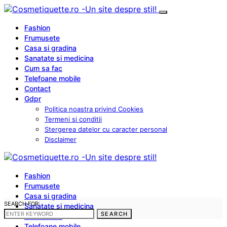
Fashion
Frumusete
Casa si gradina
Sanatate si medicina
Cum sa fac
Telefoane mobile
Contact
Gdpr
Politica noastra privind Cookies
Termeni si conditii
Stergerea datelor cu caracter personal
Disclaimer
Fashion
Frumusete
Casa si gradina
SEARCH FOR:
Sanatate si medicina
SEARCH
Cum sa fac
Telefoane mobile