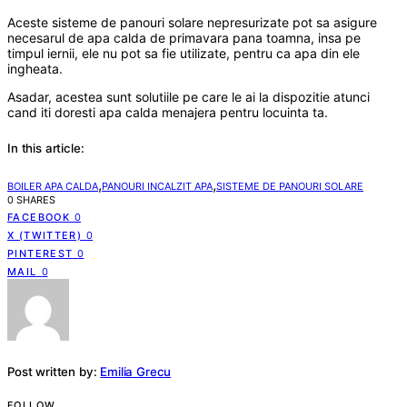
Aceste sisteme de panouri solare nepresurizate pot sa asigure
necesarul de apa calda de primavara pana toamna, insa pe
timpul iernii, ele nu pot sa fie utilizate, pentru ca apa din ele
ingheata.
Asadar, acestea sunt solutiile pe care le ai la dispozitie atunci
cand iti doresti apa calda menajera pentru locuinta ta.
In this article:
,
,
BOILER APA CALDA
PANOURI INCALZIT APA
SISTEME DE PANOURI SOLARE
0 SHARES
FACEBOOK
0
X (TWITTER)
0
PINTEREST
0
MAIL
0
Post written by:
Emilia Grecu
FOLLOW