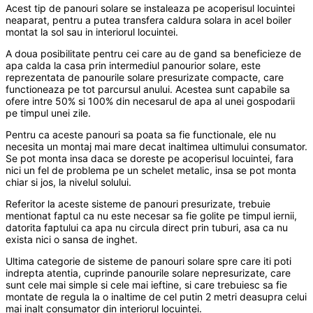
Acest tip de panouri solare se instaleaza pe acoperisul locuintei
neaparat, pentru a putea transfera caldura solara in acel boiler
montat la sol sau in interiorul locuintei.
A doua posibilitate pentru cei care au de gand sa beneficieze de
apa calda la casa prin intermediul panourior solare, este
reprezentata de panourile solare presurizate compacte, care
functioneaza pe tot parcursul anului. Acestea sunt capabile sa
ofere intre 50% si 100% din necesarul de apa al unei gospodarii
pe timpul unei zile.
Pentru ca aceste panouri sa poata sa fie functionale, ele nu
necesita un montaj mai mare decat inaltimea ultimului consumator.
Se pot monta insa daca se doreste pe acoperisul locuintei, fara
nici un fel de problema pe un schelet metalic, insa se pot monta
chiar si jos, la nivelul solului.
Referitor la aceste sisteme de panouri presurizate, trebuie
mentionat faptul ca nu este necesar sa fie golite pe timpul iernii,
datorita faptului ca apa nu circula direct prin tuburi, asa ca nu
exista nici o sansa de inghet.
Ultima categorie de sisteme de panouri solare spre care iti poti
indrepta atentia, cuprinde panourile solare nepresurizate, care
sunt cele mai simple si cele mai ieftine, si care trebuiesc sa fie
montate de regula la o inaltime de cel putin 2 metri deasupra celui
mai inalt consumator din interiorul locuintei.