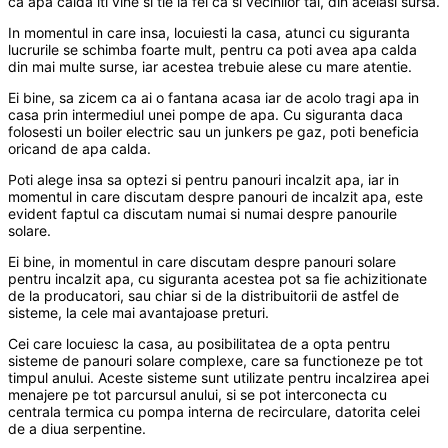
ca apa calda iti vine si tie la fel ca si vecinilor tai, din aceiasi sursa.
In momentul in care insa, locuiesti la casa, atunci cu siguranta
lucrurile se schimba foarte mult, pentru ca poti avea apa calda
din mai multe surse, iar acestea trebuie alese cu mare atentie.
Ei bine, sa zicem ca ai o fantana acasa iar de acolo tragi apa in
casa prin intermediul unei pompe de apa. Cu siguranta daca
folosesti un boiler electric sau un junkers pe gaz, poti beneficia
oricand de apa calda.
Poti alege insa sa optezi si pentru panouri incalzit apa, iar in
momentul in care discutam despre panouri de incalzit apa, este
evident faptul ca discutam numai si numai despre panourile
solare.
Ei bine, in momentul in care discutam despre panouri solare
pentru incalzit apa, cu siguranta acestea pot sa fie achizitionate
de la producatori, sau chiar si de la distribuitorii de astfel de
sisteme, la cele mai avantajoase preturi.
Cei care locuiesc la casa, au posibilitatea de a opta pentru
sisteme de panouri solare complexe, care sa functioneze pe tot
timpul anului. Aceste sisteme sunt utilizate pentru incalzirea apei
menajere pe tot parcursul anului, si se pot interconecta cu
centrala termica cu pompa interna de recirculare, datorita celei
de a diua serpentine.