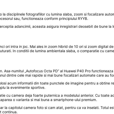
la disciplinele fotografiilor cu lumina slaba, zoom si focalizare au
decesorul sau, functioneaza conform principiului RYYB.
perceptia adancimii, aceasta asigura inregistrari deosebit de bune 
 ori intra in joc. Mai ales in zoom hibrid de 10 ori si zoom digital d
 scuturati. In conditii de lumina ambientala slaba, o comparatie cu c
. Asa-numitul „Autofocus Octa PD” al Huawei P40 Pro functioneaza extr
r unul dintre cele mai rapide si mai bune focalizari automate care au f
si acum informatii din toate punctele de imagine pentru a obtine rez
mplu la evenimente sportive.
e cu camera deja foarte puternica a modelului anterior. Cu toate ace
a aparea o varianta si mai buna a smartphone-ului premium.
 la capitolul camera foto si cam atat, pentru ca va inselati. Totul es
t continua.