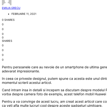
EMILIA GRECU
FEBRUARIE 11, 2021
0 SHARES
0
0
0
0
SHARES
0
0
0
0
Pentru persoanele care au nevoie de un smartphone de ultima generat
adevarat impresionante.
In ceea ce priveste designul, putem spune ca acesta este unul dintr
momentul scrierii acestui articol.
Cand intram insa in detalii si incepem sa discutam despre modelul 
vorba despre camera foto de exemplu, acest telefon mobil Huawei e
Pentru a va convinge de acest lucru, am creat acest articol care con
ca veti afla multe lucruri cool despre aceste gadgeturi uimitoare.