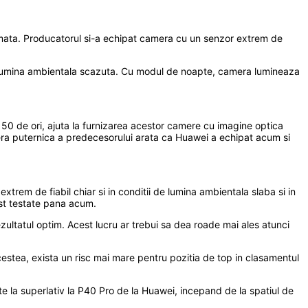
tomata. Producatorul si-a echipat camera cu un senzor extrem de
la lumina ambientala scazuta. Cu modul de noapte, camera lumineaza
e 50 de ori, ajuta la furnizarea acestor camere cu imagine optica
amera puternica a predecesorului arata ca Huawei a echipat acum si
em de fiabil chiar si in conditii de lumina ambientala slaba si in
ost testate pana acum.
ultatul optim. Acest lucru ar trebui sa dea roade mai ales atunci
stea, exista un risc mai mare pentru pozitia de top in clasamentul
te la superlativ la P40 Pro de la Huawei, incepand de la spatiul de