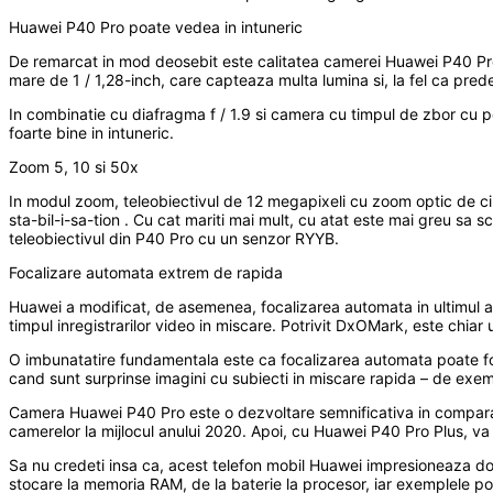
Huawei P40 Pro poate vedea in intuneric
De remarcat in mod deosebit este calitatea camerei Huawei P40 Pro 
mare de 1 / 1,28-inch, care capteaza multa lumina si, la fel ca pre
In combinatie cu diafragma f / 1.9 si camera cu timpul de zbor cu 
foarte bine in intuneric.
Zoom 5, 10 si 50x
In modul zoom, teleobiectivul de 12 megapixeli cu zoom optic de cinci
sta-bil-i-sa-tion . Cu cat mariti mai mult, cu atat este mai greu sa
teleobiectivul din P40 Pro cu un senzor RYYB.
Focalizare automata extrem de rapida
Huawei a modificat, de asemenea, focalizarea automata in ultimul an
timpul inregistrarilor video in miscare. Potrivit DxOMark, este chia
O imbunatatire fundamentala este ca focalizarea automata poate folo
cand sunt surprinse imagini cu subiecti in miscare rapida – de exe
Camera Huawei P40 Pro este o dezvoltare semnificativa in comparati
camerelor la mijlocul anului 2020. Apoi, cu Huawei P40 Pro Plus, v
Sa nu credeti insa ca, acest telefon mobil Huawei impresioneaza doar
stocare la memoria RAM, de la baterie la procesor, iar exemplele po