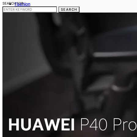
SEARCH FOR:
Fashion
Frumusete
SEARCH
Casa si gradina
Sanatate si medicina
Cum sa fac
Telefoane mobile
Contact
Gdpr
Politica noastra privind Cookies
Termeni si conditii
Stergerea datelor cu caracter personal
Disclaimer