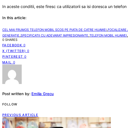
In aceste conditii, este firesc ca utilizatorii sa isi doresca un telef
In this article:
,
CEL MAI FRUMOS TELEFON MOBIL SCOS PE PIATA DE CATRE HUAWEI
FOCALIZARE
,
,
,
GENERATIE
SPECIFICATII CU ADEVARAT IMPRESIONANTE
TELEFON MOBIL HUAWEI
0 SHARES
FACEBOOK
0
X (TWITTER)
0
PINTEREST
0
MAIL
0
Post written by:
Emilia Grecu
FOLLOW
PREVIOUS ARTICLE