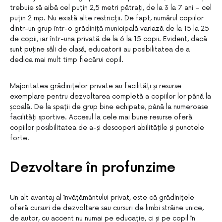
trebuie să aibă cel puțin 2,5 metri pătrați, de la 3 la 7 ani – cel
puțin 2 mp. Nu există alte restricții. De fapt, numărul copiilor
dintr-un grup într-o grădiniță municipală variază de la 15 la 25
de copii, iar într-una privată de la 6 la 15 copii. Evident, dacă
sunt puține săli de clasă, educatorii au posibilitatea de a
dedica mai mult timp fiecărui copil.
Majoritatea grădinițelor private au facilități și resurse
exemplare pentru dezvoltarea completă a copiilor lor până la
școală. De la spații de grup bine echipate, până la numeroase
facilități sportive. Accesul la cele mai bune resurse oferă
copiilor posibilitatea de a-și descoperi abilitățile și punctele
forte.
Dezvoltare în profunzime
Un alt avantaj al învățământului privat, este că grădinițele
oferă cursuri de dezvoltare sau cursuri de limbi străine unice,
de autor, cu accent nu numai pe educație, ci și pe copil în