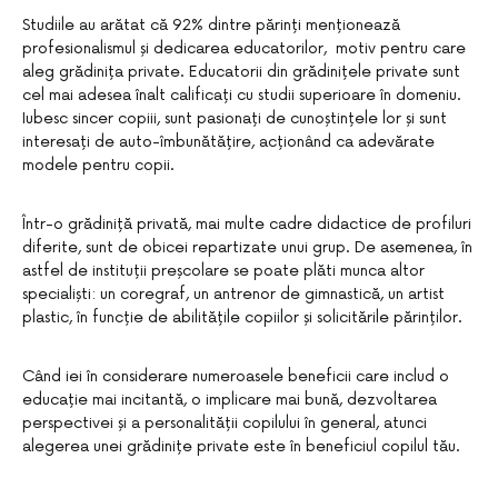
Studiile au arătat că 92% dintre părinți menționează
profesionalismul și dedicarea educatorilor, motiv pentru care
aleg grădinița private. Educatorii din grădinițele private sunt
cel mai adesea înalt calificați cu studii superioare în domeniu.
Iubesc sincer copiii, sunt pasionați de cunoștințele lor și sunt
interesați de auto-îmbunătățire, acționând ca adevărate
modele pentru copii.
Într-o grădiniță privată, mai multe cadre didactice de profiluri
diferite, sunt de obicei repartizate unui grup. De asemenea, în
astfel de instituții preșcolare se poate plăti munca altor
specialiști: un coregraf, un antrenor de gimnastică, un artist
plastic, în funcție de abilitățile copiilor și solicitările părinților.
Când iei în considerare numeroasele beneficii care includ o
educație mai incitantă, o implicare mai bună, dezvoltarea
perspectivei și a personalității copilului în general, atunci
alegerea unei grădinițe private este în beneficiul copilul tău.