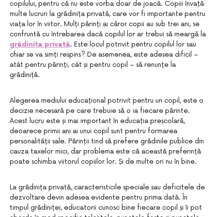
copilului, pentru că nu este vorba doar de joacă. Copiii învață
multe lucruri la grădinița privată, care vor fi importante pentru
viața lor în viitor. Mulți părinți ai căror copii au sub trei ani, se
confruntă cu întrebarea dacă copilul lor ar trebui să meargă la
grădinița privată
. Este locul potrivit pentru copilul lor sau
chiar se va simți respins? De asemenea, este adesea dificil –
atât pentru părinți, cât și pentru copil – să renunțe la
grădiniță.
Alegerea mediului educațional potrivit pentru un copil, este o
decizie necesară pe care trebuie să o ia fiecare părinte.
Acest lucru este și mai important în educația preșcolară,
deoarece primii ani ai unui copil sunt pentru formarea
personalității sale. Părinții tind să prefere grădinile publice din
cauza taxelor mici, dar problema este că această preferință
poate schimba viitorul copiilor lor. Și de multe ori nu în bine.
La grădinița privată, caracteristicile speciale sau deficitele de
dezvoltare devin adesea evidente pentru prima dată. În
timpul grădiniței, educatorii cunosc bine fiecare copil și îi pot