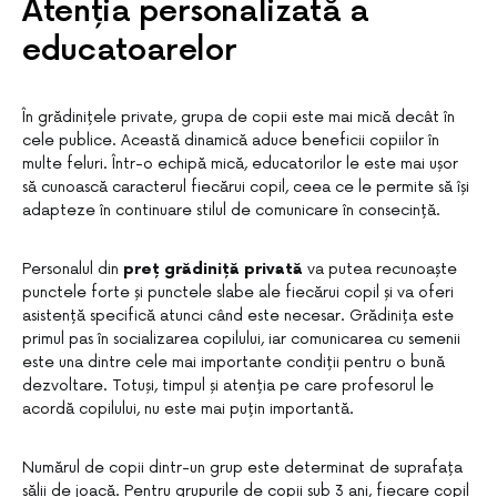
Atenția personalizată a
educatoarelor
În grădinițele private, grupa de copii este mai mică decât în ​​
cele publice. Această dinamică aduce beneficii copiilor în
multe feluri. Într-o echipă mică, educatorilor le este mai ușor
să cunoască caracterul fiecărui copil, ceea ce le permite să își
adapteze în continuare stilul de comunicare în consecință.
Personalul din
preț grădiniță privată
va putea recunoaște
punctele forte și punctele slabe ale fiecărui copil și va oferi
asistență specifică atunci când este necesar.
Grădinița este
primul pas în socializarea copilului, iar comunicarea cu semenii
este una dintre cele mai importante condiții pentru o bună
dezvoltare. Totuși, timpul și atenția pe care profesorul le
acordă copilului, nu este mai puțin importantă.
Numărul de copii dintr-un grup este determinat de suprafața
sălii de joacă. Pentru grupurile de copii sub 3 ani, fiecare copil