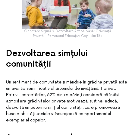
Orientare Sigură și Dezvoltare Armonioasă: Grădiniță
Privată – Partenerul Educației Copilului Tău
Dezvoltarea simțului
comunității
Un sentiment de comunitate și mândrie în grădina privată este
un avantaj semnificativ al sistemului de învățământ privat.
Potrivit cercetărilor, 62% dintre părinți consideră că însăși
atmosfera grădinițelor private motivează, susține, educă,
dezvoltă un puternic simț al comunității, care promovează
bunele abilități sociale și încurajează comportamentul
exemplar al copiilor.