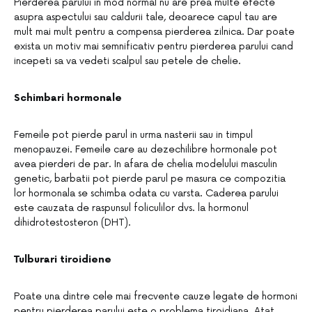
Pierderea parului in mod normal nu are prea multe efecte
asupra aspectului sau caldurii tale, deoarece capul tau are
mult mai mult pentru a compensa pierderea zilnica. Dar poate
exista un motiv mai semnificativ pentru pierderea parului cand
incepeti sa va vedeti scalpul sau petele de chelie.
Schimbari hormonale
Femeile pot pierde parul in urma nasterii sau in timpul
menopauzei. Femeile care au dezechilibre hormonale pot
avea pierderi de par. In afara de chelia modelului masculin
genetic, barbatii pot pierde parul pe masura ce compozitia
lor hormonala se schimba odata cu varsta. Caderea parului
este cauzata de raspunsul foliculilor dvs. la hormonul
dihidrotestosteron (DHT).
Tulburari tiroidiene
Poate una dintre cele mai frecvente cauze legate de hormoni
pentru pierderea parului este o problema tiroidiana. Atat