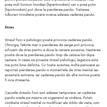
prea mult hormon tiroidian (hipertiroidism) cat si prea putin
(hipotiroidism) pot duce la pierderea parului. Tratarea
tulburarii tiroidiene poate inversa adesea caderea parului.
Stres
Stresul fizic si psihologic poate provoca caderea parului.
Chirurgia, febrile mari si pierderea de sange pot provoca
suficient de stres pentru a duce la varsare excesiva. Nasterea
poate duce la pierderea parului timp de cateva luni dupa
nastere. In ceea ce priveste stresul psihologic, legatura este
mai putin bine definita. Cu toate acestea, multe persoane au
raportat pierderea parului in momentele de stres mental sau
anxietate extrema. Iar caderea parului din alte motive poate
fi inca stresanta.
Cauzele stresului fizic sunt adesea temporare, iar caderea
parului scade pe masura ce organismul se vindeca. Puteti
combate stresul mental cu modificari ale stilului de viata, cum