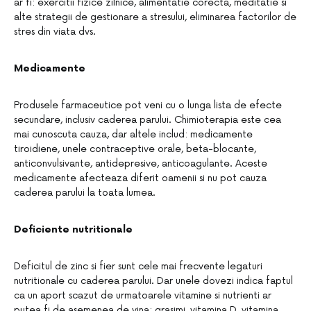
ar fi: exercitii fizice zilnice, alimentatie corecta, meditatie si
alte strategii de gestionare a stresului, eliminarea factorilor de
stres din viata dvs.
Medicamente
Produsele farmaceutice pot veni cu o lunga lista de efecte
secundare, inclusiv caderea parului. Chimioterapia este cea
mai cunoscuta cauza, dar altele includ: medicamente
tiroidiene, unele contraceptive orale, beta-blocante,
anticonvulsivante, antidepresive, anticoagulante. Aceste
medicamente afecteaza diferit oamenii si nu pot cauza
caderea parului la toata lumea.
Deficiente nutritionale
Deficitul de zinc si fier sunt cele mai frecvente legaturi
nutritionale cu caderea parului. Dar unele dovezi indica faptul
ca un aport scazut de urmatoarele vitamine si nutrienti ar
putea fi de asemenea de vina: grasimi, vitamina D, vitamina