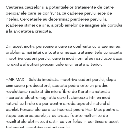
Cautarea cauzelor si a potentialelor tratamente de catre
persoanele care se confrunta cu caderea parului este de
inteles. Cercetarile au determinat pierderea parului la
scaderea stimei de sine, a problemelor de imagine ale corpului
si la anxietatea crescuta.
Din acest motiv, persoanele care se confrunta cu o asemenea
problema, mai intai de toate urmeaza tratamentele cunoscute
impotriva caderii parului, care in mod normal au rezultate daca
nu exista afectiuni precum cele enumerate anterior.
HAIR MAX – Solutia imediata impotriva caderii parului, dupa
cum spune producatorul, aceasta pudra este un produs
revolutionar realizat din microfibre de Keratina naturala
incarcate electromagnetic care fuzioneaza intr-un mod
natural cu firele de par pentru a reda aspectul natural al
parului. Persoanele care au incercat pudra Hair Max pentru a
stopa caderea parului, s-au aratat foarte multumite de
rezultatele obtinute, si sustin ca vor folosi in continuare acest
tratament impotriva caderii parului.