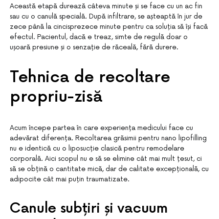
Această etapă durează câteva minute și se face cu un ac fin
sau cu o canulă specială. După infiltrare, se așteaptă în jur de
zece până la cincisprezece minute pentru ca soluția să își facă
efectul. Pacientul, dacă e treaz, simte de regulă doar o
ușoară presiune și o senzație de răceală, fără durere.
Tehnica de recoltare
propriu-zisă
Acum începe partea în care experiența medicului face cu
adevărat diferența. Recoltarea grăsimii pentru nano lipofilling
nu e identică cu o liposucție clasică pentru remodelare
corporală. Aici scopul nu e să se elimine cât mai mult țesut, ci
să se obțină o cantitate mică, dar de calitate excepțională, cu
adipocite cât mai puțin traumatizate.
Canule subțiri și vacuum