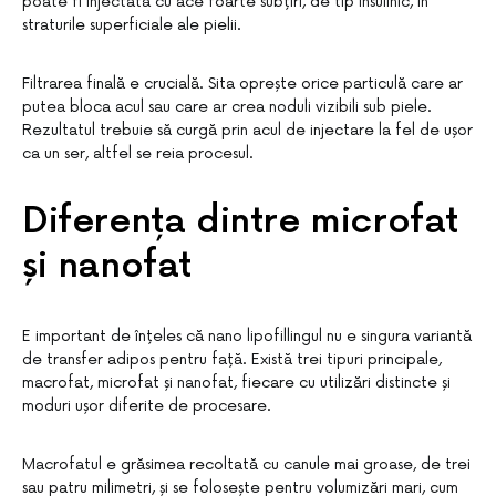
poate fi injectată cu ace foarte subțiri, de tip insulinic, în
straturile superficiale ale pielii.
Filtrarea finală e crucială. Sita oprește orice particulă care ar
putea bloca acul sau care ar crea noduli vizibili sub piele.
Rezultatul trebuie să curgă prin acul de injectare la fel de ușor
ca un ser, altfel se reia procesul.
Diferența dintre microfat
și nanofat
E important de înțeles că nano lipofillingul nu e singura variantă
de transfer adipos pentru față. Există trei tipuri principale,
macrofat, microfat și nanofat, fiecare cu utilizări distincte și
moduri ușor diferite de procesare.
Macrofatul e grăsimea recoltată cu canule mai groase, de trei
sau patru milimetri, și se folosește pentru volumizări mari, cum