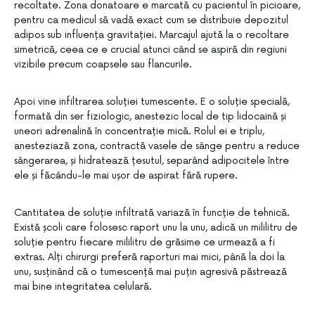
recoltate. Zona donatoare e marcată cu pacientul în picioare,
pentru ca medicul să vadă exact cum se distribuie depozitul
adipos sub influența gravitației. Marcajul ajută la o recoltare
simetrică, ceea ce e crucial atunci când se aspiră din regiuni
vizibile precum coapsele sau flancurile.
Apoi vine infiltrarea soluției tumescente. E o soluție specială,
formată din ser fiziologic, anestezic local de tip lidocaină și
uneori adrenalină în concentrație mică. Rolul ei e triplu,
anesteziază zona, contractă vasele de sânge pentru a reduce
sângerarea, și hidratează țesutul, separând adipocitele între
ele și făcându-le mai ușor de aspirat fără rupere.
Cantitatea de soluție infiltrată variază în funcție de tehnică.
Există școli care folosesc raport unu la unu, adică un mililitru de
soluție pentru fiecare mililitru de grăsime ce urmează a fi
extras. Alți chirurgi preferă raporturi mai mici, până la doi la
unu, susținând că o tumescență mai puțin agresivă păstrează
mai bine integritatea celulară.