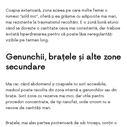
Coapsa exterioară, zona aceea pe care multe femei o
numesc “șold mic”, oferă și ea grăsime cu adipocite mai mari,
mai rezistente la traumatismul recoltării. E o zonă bună atunci
când se dorește o cantitate ceva mai consistentă, dar trebuie
evitată hiperdrenarea pentru că poate lăsa neregularități
vizibile pe termen lung.
Genunchii, brațele și alte zone
secundare
Mai rar, când abdomenul și coapsele nu sunt accesibile,
medicul poate recolta din zona internă a genunchilor sau din
brațe. Sunt zone cu rezerve mai mici, dar utile pentru
proceduri concentrate, de tip nanofat, unde oricum nu e
nevoie de cantități mari.
Brațele, mai ales partea posterioară de sub triceps, conțin o