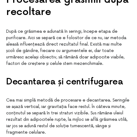
recoltare
După ce grăsimea e adunată în seringi, începe etapa de
purificare. Aici se separă ce e folositor de ce nu, iar metoda
aleasă influențează direct rezultatul final. Există mai multe
școli de gândire, fiecare cu argumentele ei, dar toate
urmăresc același obiectiv, să rămână doar adipocite viabile,
factori de creștere și celule stem mezenchimale.
Decantarea și centrifugarea
Cea mai simplă metodă de procesare e decantarea. Seringile
se așază vertical, iar gravitația face restul. În câteva minute,
conținutul se separă în trei straturi vizibile. Sus rămâne uleiul
rezultat din adipocitele rupte, la mijloc se află grăsimea utilă,
iar jos se adună restul de soluție tumescentă, sânge și
fragmente celulare.