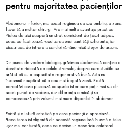
pentru majoritatea pacienților
Abdomenul inferior, mai exact regiunea de sub ombilic, e zona
favorită a multor chirurgi. Are mai multe avantaje practice.
Pielea de aici acoperă un strat consistent de țesut adipos,
ceea ce facilitează recoltarea unei cantități suficiente, iar
cicatricea de intrare a canulei rămâne mică și ușor de ascuns.
Din punct de vedere biologic, grăsimea abdominală conține o
densitate ridicată de celule stromale, despre care studiile au
arătat că au o capacitate regenerativă bună. Asta nu
înseamnă neapărat că e cea mai bogată zonă. Există
cercetări care plasează coapsele interioare puțin mai sus din
acest punct de vedere, dar diferența e mică și se
compensează prin volumul mai mare disponibil în abdomen.
Există și o latură estetică pe care pacienții o apreciază.
Recoltarea inteligentă din această regiune lasă în urmă o talie
ușor mai conturată, ceea ce devine un beneficiu colateral