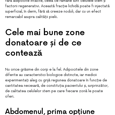
fără adipocite intacte, ceea ce rămâne sunt celulele stem și
factorii regenerativi. Această fracție lichidă poate fi injectată
superficial, în derm, fără să creeze noduli, dar cu un efect
remarcabil asupra calității pielii.
Cele mai bune zone
donatoare și de ce
contează
Nu orice grăsime din corp e la fel. Adipocitele din zone
diferite au caracteristici biologice distincte, iar medicii
experimentați aleg cu grijă regiunea donatoare în funcție de
cantitatea necesară, de constituția pacientului și, surprinzător,
de calitatea celulelor stem pe care fiecare zonă le poate
oferi.
Abdomenul, prima opțiune