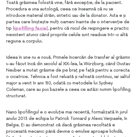
Toată grăsimea folosită vine, fără excepție, de la pacient.
Procedura e una autologă, ceea ce înseamnă că nu se
introduce material străin, sintetic sau de la donator. Asta e și
partea care liniștește mulți oameni înainte de o intervenție de
tip
lipofilling facial
, pentru că riscul de respingere e practic
inexistent atunci când propriile celule sunt readuse într-o altă
regiune a corpului.
Ideea în sine nu e nouă. Primele încercări de transfer al grăsimii
s-au făcut încă din secolul al XIX-lea, la Würzburg, când Gustav
Neuber a mutat grăsime de pe braț pe față pentru a corecta
o cicatrice. Tehnica a fost reluată și rafinată continuu, iar saltul
major a venit în anii ’80, odată cu metodele lui Sydney
Coleman, care au pus bazele a ceea ce astăzi numim lipofilling
structurat.
Nano lipofillingul e o evoluție mai recentă, formalizată în jurul
anului 2013 de echipa lui Patrick Tonnard și Alexis Verpaele, în
Belgia. Ei au demonstrat că dacă grăsimea recoltată e
procesată mecanic până devine o emulsie aproape lichidă,