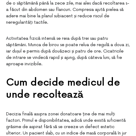
de o săptămână până la zece zile, mai ales dacă recoltarea s-
a făcut din abdomen sau flancuri. Compresia ajută pielea să
adere mai bine la planul subiacent și reduce riscul de
neregularități tactile.
Activitatea fizică intensă se reia după trei sau patru
săptămâni. Munca de birou se poate relua de regulă a doua zi,
iar dușul e permis după douăzeci și patru de ore. Cicatricile
de intrare se vindecă rapid și ajung, după câteva luni, să fie
aproape invizibile.
Cum decide medicul de
unde recoltează
Decizia finală asupra zonei donatoare ține de mai mulți
factori. Primul e disponibilitatea, adică unde există suficientă
grăsime de aspirat fără să se creeze un defect estetic
ulterior. Un pacient slab, cu un indice de masă corporală în jur