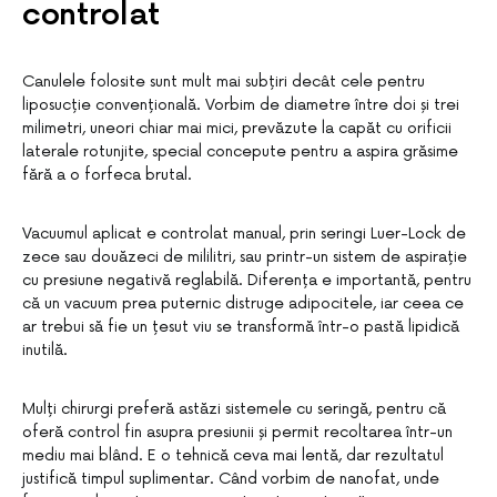
controlat
Canulele folosite sunt mult mai subțiri decât cele pentru
liposucție convențională. Vorbim de diametre între doi și trei
milimetri, uneori chiar mai mici, prevăzute la capăt cu orificii
laterale rotunjite, special concepute pentru a aspira grăsime
fără a o forfeca brutal.
Vacuumul aplicat e controlat manual, prin seringi Luer-Lock de
zece sau douăzeci de mililitri, sau printr-un sistem de aspirație
cu presiune negativă reglabilă. Diferența e importantă, pentru
că un vacuum prea puternic distruge adipocitele, iar ceea ce
ar trebui să fie un țesut viu se transformă într-o pastă lipidică
inutilă.
Mulți chirurgi preferă astăzi sistemele cu seringă, pentru că
oferă control fin asupra presiunii și permit recoltarea într-un
mediu mai blând. E o tehnică ceva mai lentă, dar rezultatul
justifică timpul suplimentar. Când vorbim de nanofat, unde