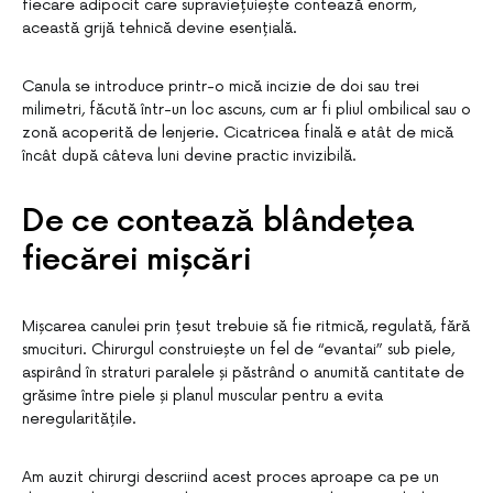
fiecare adipocit care supraviețuiește contează enorm,
această grijă tehnică devine esențială.
Canula se introduce printr-o mică incizie de doi sau trei
milimetri, făcută într-un loc ascuns, cum ar fi pliul ombilical sau o
zonă acoperită de lenjerie. Cicatricea finală e atât de mică
încât după câteva luni devine practic invizibilă.
De ce contează blândețea
fiecărei mișcări
Mișcarea canulei prin țesut trebuie să fie ritmică, regulată, fără
smucituri. Chirurgul construiește un fel de “evantai” sub piele,
aspirând în straturi paralele și păstrând o anumită cantitate de
grăsime între piele și planul muscular pentru a evita
neregularitățile.
Am auzit chirurgi descriind acest proces aproape ca pe un