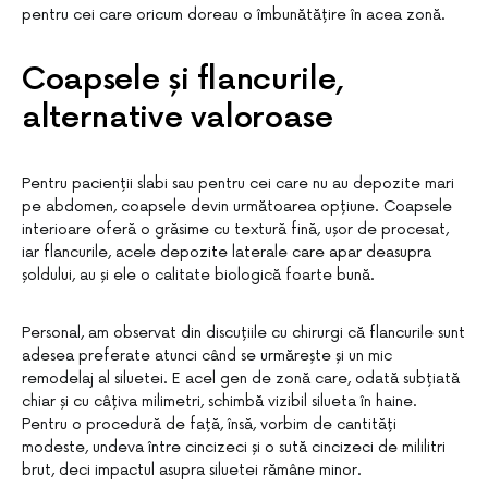
pentru cei care oricum doreau o îmbunătățire în acea zonă.
Coapsele și flancurile,
alternative valoroase
Pentru pacienții slabi sau pentru cei care nu au depozite mari
pe abdomen, coapsele devin următoarea opțiune. Coapsele
interioare oferă o grăsime cu textură fină, ușor de procesat,
iar flancurile, acele depozite laterale care apar deasupra
șoldului, au și ele o calitate biologică foarte bună.
Personal, am observat din discuțiile cu chirurgi că flancurile sunt
adesea preferate atunci când se urmărește și un mic
remodelaj al siluetei. E acel gen de zonă care, odată subțiată
chiar și cu câțiva milimetri, schimbă vizibil silueta în haine.
Pentru o procedură de față, însă, vorbim de cantități
modeste, undeva între cincizeci și o sută cincizeci de mililitri
brut, deci impactul asupra siluetei rămâne minor.