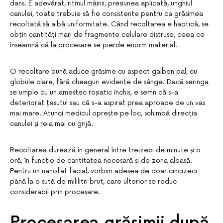
dans. E adevărat, ritmul mâinii, presiunea aplicată, unghiul
canulei, toate trebuie să fie consistente pentru ca grăsimea
recoltată să aibă uniformitate. Când recoltarea e haotică, se
obțin cantități mari de fragmente celulare distruse, ceea ce
înseamnă că la procesare se pierde enorm material.
O recoltare bună aduce grăsime cu aspect galben pal, cu
globule clare, fără cheaguri evidente de sânge. Dacă seringa
se umple cu un amestec roșiatic închis, e semn că s-a
deteriorat țesutul sau că s-a aspirat prea aproape de un vas
mai mare. Atunci medicul oprește pe loc, schimbă direcția
canulei și reia mai cu grijă.
Recoltarea durează în general între treizeci de minute și o
oră, în funcție de cantitatea necesară și de zona aleasă.
Pentru un nanofat facial, vorbim adesea de doar cincizeci
până la o sută de mililitri brut, care ulterior se reduc
considerabil prin procesare.
Procesarea grăsimii după