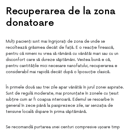
Recuperarea de la zona
donatoare
Mulți pacienți sunt mai îngrijorați de zona de unde se
recoltează grăsimea decât de față. E o reacție firească,
pentru că nimeni nu vrea să rămână cu vânătăi mari sau cu un
disconfort care să dureze săptămâni. Vestea bună e că,
pentru cantitățile mici necesare nanofatului, recuperarea e
considerabil mai rapidă decât după o liposucție clasică.
În primele două sau trei zile apar vânătăi în jurul zonei aspirate.
Sunt de regulă moderate, mai pronunțate în zonele cu țesut
subțire cum ar fi coapsa interioară. Edemul se resoarbe în
general în zece până la paisprezece zile, iar senzația de
tensiune locală dispare în prima săptămână.
Se recomandă purtarea unei centuri compresive ușoare timp