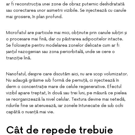
ar fi reconstrucția unei zone de obraz puternic deshidratată
sau corectarea unor asimetrii vizibile. Se injectează cu canule
mai grosiere, în plan profund.
Microfatul are particule mai mici, obținute prin canule subțiri și
o procesare mai fină, dar cu păstrarea adipocitelor intacte.
Se folosește pentru modelarea zonelor delicate cum ar fi
șanțul nazogenian sau zona periorbitală, unde se cere o
tranziție lină.
Nanofatul, despre care discutăm aici, nu are scop volumizator.
Nu adaugă grăsime sub formă de pernuță, ci injectează în
derm o concentrație mare de celule regenerative. Efectul
vizibil apare treptat, în două sau trei luni, pe măsură ce pielea
se reorganizează la nivel celular. Textura devine mai netedă,
ridurile fine se atenuează, iar zonele întunecate de sub ochi
capătă o nuanță mai vie.
Cât de repede trebuie