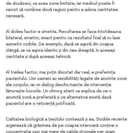
de douăzeci, va avea zone limitate, iar medicul poate fi
nevoit să combine două regiuni pentru a aduna cantitatea
necesară.
Al doilea factor e simetria. Recoltarea se face întotdeauna
bilateral, simetric, exact pentru ca rezultatul final să nu lase
asimetrii vizibile. De exemplu, dacă se aspiră din coapsa
stângă, se va aspira identic și din cea dreaptă, în aceeași
cantitate și după aceeași tehnică.
Al treilea factor, mai puțin discutat dar real, e preferința
pacientului. Unii oameni au sensibilități legate de anumite zone
ale corpului, iar un dialog deschis înainte de intervenție
lămurește lucrurile. Un chirurg atent va explica de ce o
anumită zonă e preferată și ce alternative există dacă
pacientul are o reticență justificată.
Calitatea biologică a țesutului contează și ea. Studiile recente
sugerează că grăsimea de pe coapsa interioară conține o
concentrație ușor mai mare de celule stromale per gram