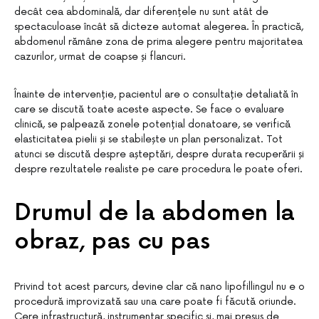
decât cea abdominală, dar diferențele nu sunt atât de
spectaculoase încât să dicteze automat alegerea. În practică,
abdomenul rămâne zona de prima alegere pentru majoritatea
cazurilor, urmat de coapse și flancuri.
Înainte de intervenție, pacientul are o consultație detaliată în
care se discută toate aceste aspecte. Se face o evaluare
clinică, se palpează zonele potențial donatoare, se verifică
elasticitatea pielii și se stabilește un plan personalizat. Tot
atunci se discută despre așteptări, despre durata recuperării și
despre rezultatele realiste pe care procedura le poate oferi.
Drumul de la abdomen la
obraz, pas cu pas
Privind tot acest parcurs, devine clar că nano lipofillingul nu e o
procedură improvizată sau una care poate fi făcută oriunde.
Cere infrastructură, instrumentar specific și, mai presus de