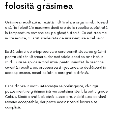
folosită grăsimea
Grăsimea recoltată nu rezistă mult în afara organismului. Idealul
e să fie folosită în maximum două ore de la recoltare, păstrată
la temperatura camerei sau pe gheață sterilă. Cu cât trec mai
multe minute, cu atât scade rata de supraviețuire a celulelor.
Există tehnici de criopreservare care permit stocarea grăsimii
pentru utilizări ulterioare, dar metodele acestea sunt încă în
studiu și nu se aplică în mod uzual pentru nanofat. În practica
curentă, recoltarea, procesarea și injectarea se desfășoară în
aceeași sesiune, exact ca într-o coregrafie strânsă.
Dacă din vreun motiv intervenția se prelungește, chirurgul
poate menține grăsimea într-un container steril, la patru grade
Celsius. Studiile arată că până la șase ore, viabilitatea celulară
rămâne acceptabilă, dar peste acest interval lucrurile se
complică.