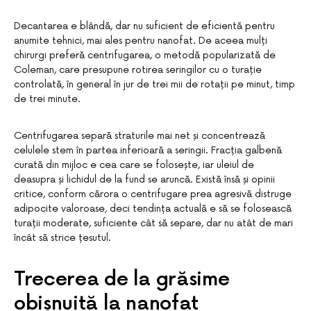
Decantarea e blândă, dar nu suficient de eficientă pentru
anumite tehnici, mai ales pentru nanofat. De aceea mulți
chirurgi preferă centrifugarea, o metodă popularizată de
Coleman, care presupune rotirea seringilor cu o turație
controlată, în general în jur de trei mii de rotații pe minut, timp
de trei minute.
Centrifugarea separă straturile mai net și concentrează
celulele stem în partea inferioară a seringii. Fracția galbenă
curată din mijloc e cea care se folosește, iar uleiul de
deasupra și lichidul de la fund se aruncă. Există însă și opinii
critice, conform cărora o centrifugare prea agresivă distruge
adipocite valoroase, deci tendința actuală e să se folosească
turații moderate, suficiente cât să separe, dar nu atât de mari
încât să strice țesutul.
Trecerea de la grăsime
obișnuită la nanofat