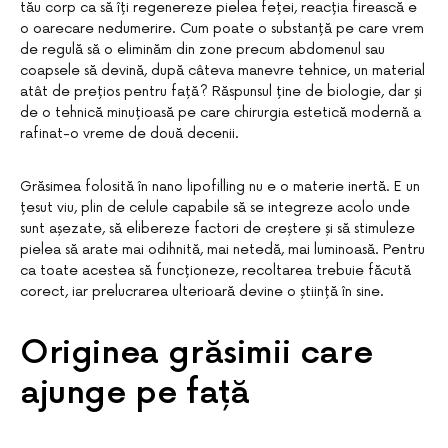
tău corp ca să îți regenereze pielea feței, reacția firească e
o oarecare nedumerire. Cum poate o substanță pe care vrem
de regulă să o eliminăm din zone precum abdomenul sau
coapsele să devină, după câteva manevre tehnice, un material
atât de prețios pentru față? Răspunsul ține de biologie, dar și
de o tehnică minuțioasă pe care chirurgia estetică modernă a
rafinat-o vreme de două decenii.
Grăsimea folosită în nano lipofilling nu e o materie inertă. E un
țesut viu, plin de celule capabile să se integreze acolo unde
sunt așezate, să elibereze factori de creștere și să stimuleze
pielea să arate mai odihnită, mai netedă, mai luminoasă. Pentru
ca toate acestea să funcționeze, recoltarea trebuie făcută
corect, iar prelucrarea ulterioară devine o știință în sine.
Originea grăsimii care
ajunge pe față