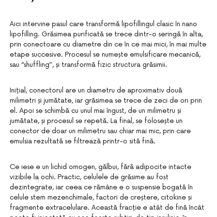
Aici intervine pasul care transformă lipofillingul clasic în nano
lipofilling. Grăsimea purificată se trece dintr-o seringă în alta,
prin conectoare cu diametre din ce în ce mai mici, în mai multe
etape succesive. Procesul se numește emulsificare mecanică,
sau “shuffling”, și transformă fizic structura grăsimii.
Inițial, conectorul are un diametru de aproximativ două
milimetri și jumătate, iar grăsimea se trece de zeci de ori prin
el. Apoi se schimbă cu unul mai îngust, de un milimetru și
jumătate, și procesul se repetă. La final, se folosește un
conector de doar un milimetru sau chiar mai mic, prin care
emulsia rezultată se filtrează printr-o sită fină.
Ce iese e un lichid omogen, gălbui, fără adipocite intacte
vizibile la ochi. Practic, celulele de grăsime au fost
dezintegrate, iar ceea ce rămâne e o suspensie bogată în
celule stem mezenchimale, factori de creștere, citokine și
fragmente extracelulare. Această fracție e atât de fină încât