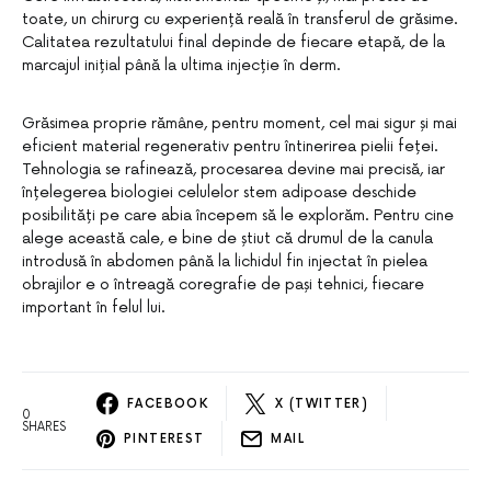
toate, un chirurg cu experiență reală în transferul de grăsime.
Calitatea rezultatului final depinde de fiecare etapă, de la
marcajul inițial până la ultima injecție în derm.
Grăsimea proprie rămâne, pentru moment, cel mai sigur și mai
eficient material regenerativ pentru întinerirea pielii feței.
Tehnologia se rafinează, procesarea devine mai precisă, iar
înțelegerea biologiei celulelor stem adipoase deschide
posibilități pe care abia începem să le explorăm. Pentru cine
alege această cale, e bine de știut că drumul de la canula
introdusă în abdomen până la lichidul fin injectat în pielea
obrajilor e o întreagă coregrafie de pași tehnici, fiecare
important în felul lui.
FACEBOOK
X (TWITTER)
0
SHARES
PINTEREST
MAIL