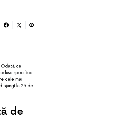
r. Odată ce
roduse specifice
re cele mai
d ajungi la 25 de
tă de