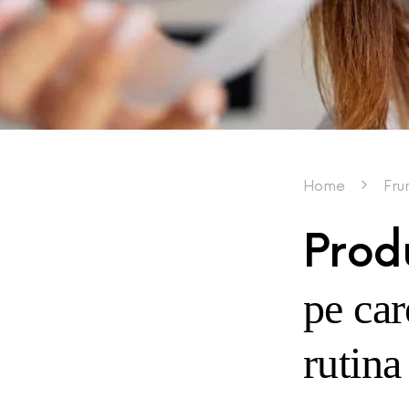
Home
Fru
Produ
pe car
rutina