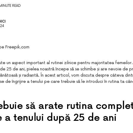
MINUTE READ
ICI
024
pe Freepik.com
 este un aspect important al rutinei zilnice pentru majoritatea femeilo
 de 25 de ani, pielea noastră începe să se schimbe și are nevoie de p
ănătoasă și radiantă. În acest articol, vom discuta despre câteva dint
 de îngrijire a tenului pe care trebuie să le introduci în rutina ta cân
buie să arate rutina comple
re a tenului după 25 de ani