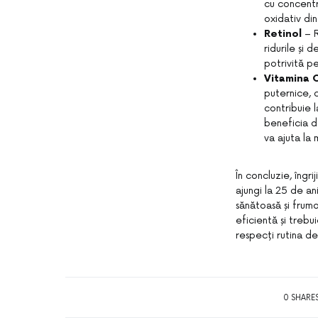
cu concentr
oxidativ di
Retinol
– 
ridurile și 
potrivită p
Vitamina 
puternice, 
contribuie l
beneficia de
va ajuta la 
În concluzie, îngr
ajungi la 25 de a
sănătoasă și frumo
eficientă și trebui
respecți rutina de
0 SHARE