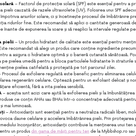
solară
– Factorul de protecție solară (SPF) este esențial pentru a p
a pielii cauzată de razele ultraviolete (UV). Folosirea unui SPF adecv
mpotriva arsurilor solare, ci și încetinește procesul de îmbătrânire pre
ariția ridurilor fine. Este recomandat să aplici o cantitate generoasă 
e înainte de expunerea la soare și să reaplici la intervale regulate p
 pielii
– Un produs hidratant de calitate este esențial pentru menține
Este recomandat să alegi un produs care conține ingrediente precum a
ntru a asigura o hidratare optimă și o barieră cutanată sănătoasă. Poa
a pe pielea umedă pentru a bloca particulele hidratante în straturile 
 menține pielea catifelată și protejată pe tot parcursul zilei.
– Procesul de exfoliere regulată este benefic pentru eliminarea celu
imularea regenerării celulare. Optează pentru un exfoliant delicat și n
țare eficientă, fără a irita pielea sensibilă.
A
– aceștia sunt acizi care ajută la exfolierea pielii și la îmbunătățirea
roduse ce conțin AHAs sau BHAs într-o concentrație adecvată pentru
și mai luminoasă.
nți
– Antioxidanții sunt esențiali pentru a neutraliza radicalii liberi, mo
ovoca daune celulare și accelera îmbătrânirea pielii. Prin protejarea p
 mediului înconjurător, antioxidanții contribuie la menținerea unui ten s
entru un produs
din gama de măști pentru ten
de la Mybbshop.ro sau 