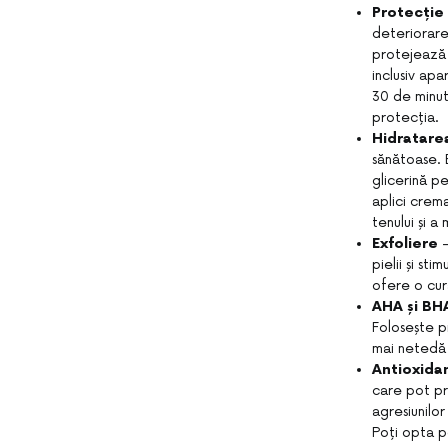
Protecție 
deteriorare
protejează î
inclusiv ap
30 de minut
protecția.
Hidratarea
sănătoase. 
glicerină pe
aplici crem
tenului și a
Exfoliere
pielii și st
ofere o cură
AHA și BH
Folosește p
mai netedă 
Antioxida
care pot pr
agresiunilor
Poți opta p