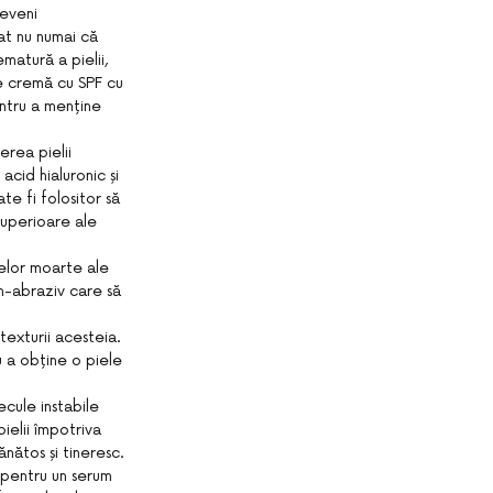
reveni
at nu numai că
matură a pielii,
de cremă cu SPF cu
entru a menține
rea pielii
cid hialuronic și
te fi folositor să
superioare ale
lelor moarte ale
on-abraziv care să
 texturii acesteia.
 a obține o piele
lecule instabile
ielii împotriva
ănătos și tineresc.
pentru un serum