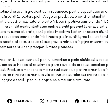
ație ridicată de antioxidanți pentru o protecție eficientă împotriva f
n mediu.
Retinolul este un ingredient activ recunoscut pentru capacitatea sa 
de a îmbunătăți textura pielii. Alege un produs care conține retinol în
entru a obține rezultate eficiente în lupta împotriva semnelor de îmbă
C
– esențială pentru sănătatea pielii datorită proprietăților sale anti
care nu numai că protejează pielea împotriva factorilor externi dăunăt
a reducerea semnelor de îmbătrânire și la îmbunătățirea texturii tenul
 aceste efecte, trebuie să integrezi în rutina de îngrijire un serum c
menținerea unui ten proaspăt, luminos și sănătos.
ijirea tenului este esențială pentru a menține o piele sănătoasă și rad
ni, pielea ta începe să se schimbe și are nevoie de produse specifice
asă. Produsele menționate mai sus sunt esențiale pentru o rutină de îng
e să fie introduse în rutina ta zilnică. Nu uita să folosești produse de în
 îngrijire a tenului pentru a obține cele mai bune rezultate.
S
FACEBOOK
X (TWITTER)
PINTEREST