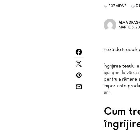
807 VIEWS
3 
ALMA DRAGH
MARTIE 5, 2
Poză de Freepik 
Îngrijirea tenului
ajungem la vârsta
pentru a rămâne s
importante produse
ani.
Cum tre
îngriji