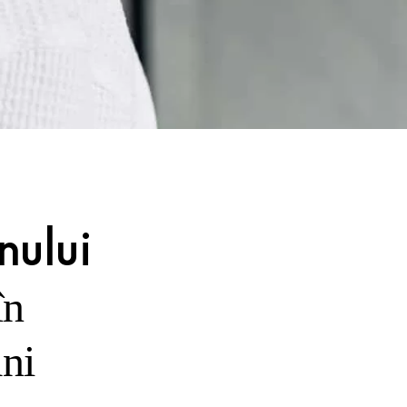
nului
în
ani