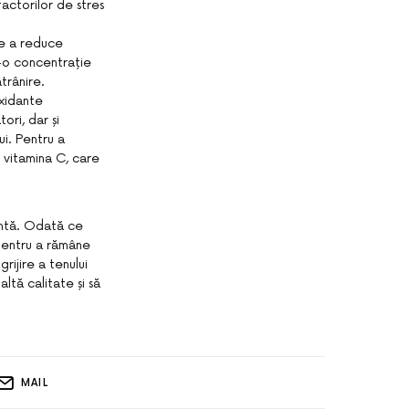
actorilor de stres
de a reduce
tr-o concentrație
trânire.
oxidante
ori, dar și
ui. Pentru a
u vitamina C, care
iantă. Odată ce
 pentru a rămâne
rijire a tenului
altă calitate și să
MAIL