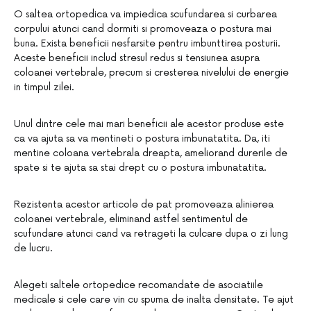
O saltea ortopedica va impiedica scufundarea si curbarea
corpului atunci cand dormiti si promoveaza o postura mai
buna. Exista beneficii nesfarsite pentru imbunttirea posturii.
Aceste beneficii includ stresul redus si tensiunea asupra
coloanei vertebrale, precum si cresterea nivelului de energie
in timpul zilei.
Unul dintre cele mai mari beneficii ale acestor produse este
ca va ajuta sa va mentineti o postura imbunatatita. Da, iti
mentine coloana vertebrala dreapta, ameliorand durerile de
spate si te ajuta sa stai drept cu o postura imbunatatita.
Rezistenta acestor articole de pat promoveaza alinierea
coloanei vertebrale, eliminand astfel sentimentul de
scufundare atunci cand va retrageti la culcare dupa o zi lung
de lucru.
Alegeti saltele ortopedice recomandate de asociatiile
medicale si cele care vin cu spuma de inalta densitate. Te ajut