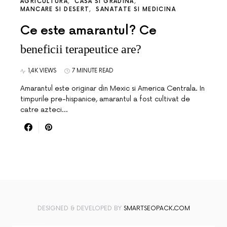
AGRICULTURA
CASA SI GRADINA
MANCARE SI DESERT
SANATATE SI MEDICINA
Ce este amarantul? Ce
beneficii terapeutice are?
1,4K VIEWS
7 MINUTE READ
Amarantul este originar din Mexic si America Centrala. In
timpurile pre-hispanice, amarantul a fost cultivat de
catre azteci…
DESIGNED & DEVELOPED BY
SMARTSEOPACK.COM