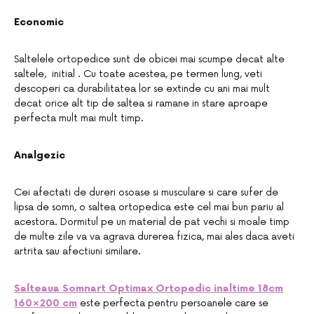
Economic
Saltelele ortopedice sunt de obicei mai scumpe decat alte
saltele, initial . Cu toate acestea, pe termen lung, veti
descoperi ca durabilitatea lor se extinde cu ani mai mult
decat orice alt tip de saltea si ramane in stare aproape
perfecta mult mai mult timp.
Analgezic
Cei afectati de dureri osoase si musculare si care sufer de
lipsa de somn, o saltea ortopedica este cel mai bun pariu al
acestora. Dormitul pe un material de pat vechi si moale timp
de multe zile va va agrava durerea fizica, mai ales daca aveti
artrita sau afectiuni similare.
Salteaua Somnart Optimax Ortopedic inaltime 18cm
160×200 cm
este perfecta pentru persoanele care se