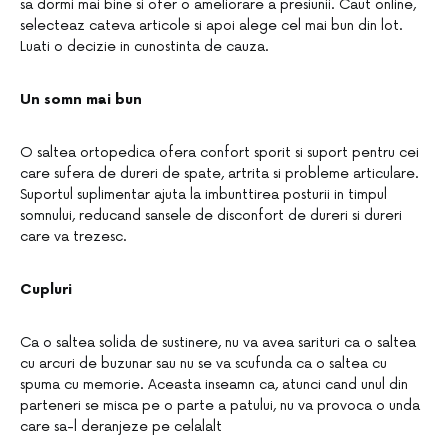
sa dormi mai bine si ofer o ameliorare a presiunii. Caut online,
selecteaz cateva articole si apoi alege cel mai bun din lot.
Luati o decizie in cunostinta de cauza.
Un somn mai bun
O saltea ortopedica ofera confort sporit si suport pentru cei
care sufera de dureri de spate, artrita si probleme articulare.
Suportul suplimentar ajuta la imbunttirea posturii in timpul
somnului, reducand sansele de disconfort de dureri si dureri
care va trezesc.
Cupluri
Ca o saltea solida de sustinere, nu va avea sarituri ca o saltea
cu arcuri de buzunar sau nu se va scufunda ca o saltea cu
spuma cu memorie. Aceasta inseamn ca, atunci cand unul din
parteneri se misca pe o parte a patului, nu va provoca o unda
care sa-l deranjeze pe celalalt