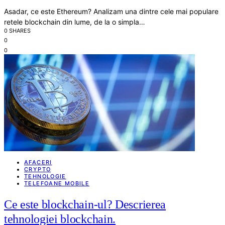
Asadar, ce este Ethereum? Analizam una dintre cele mai populare
retele blockchain din lume, de la o simpla…
0 SHARES
0
0
AFACERI
CRYPTO
TEHNOLOGIE
TELEFOANE MOBILE
Ce este blockchain-ul? Descrierea
tehnologiei blockchain.