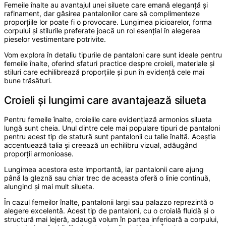
Femeile înalte au avantajul unei siluete care emană eleganță și
rafinament, dar găsirea pantalonilor care să complimenteze
proporțiile lor poate fi o provocare. Lungimea picioarelor, forma
corpului și stilurile preferate joacă un rol esențial în alegerea
pieselor vestimentare potrivite.
Vom explora în detaliu tipurile de pantaloni care sunt ideale pentru
femeile înalte, oferind sfaturi practice despre croieli, materiale și
stiluri care echilibrează proporțiile și pun în evidență cele mai
bune trăsături.
Croieli și lungimi care avantajează silueta
Pentru femeile înalte, croielile care evidențiază armonios silueta
lungă sunt cheia. Unul dintre cele mai populare tipuri de pantaloni
pentru acest tip de statură sunt pantalonii cu talie înaltă. Aceștia
accentuează talia și creează un echilibru vizual, adăugând
proporții armonioase.
Lungimea acestora este importantă, iar pantalonii care ajung
până la gleznă sau chiar trec de aceasta oferă o linie continuă,
alungind și mai mult silueta.
În cazul femeilor înalte, pantalonii largi sau palazzo reprezintă o
alegere excelentă. Acest tip de pantaloni, cu o croială fluidă și o
structură mai lejeră, adaugă volum în partea inferioară a corpului,