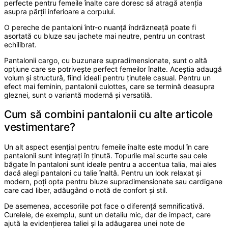
perfecte pentru femeile înalte care doresc să atragă atenția
asupra părții inferioare a corpului.
O pereche de pantaloni într-o nuanță îndrăzneață poate fi
asortată cu bluze sau jachete mai neutre, pentru un contrast
echilibrat.
Pantalonii cargo, cu buzunare supradimensionate, sunt o altă
opțiune care se potrivește perfect femeilor înalte. Aceștia adaugă
volum și structură, fiind ideali pentru ținutele casual. Pentru un
efect mai feminin, pantalonii culottes, care se termină deasupra
gleznei, sunt o variantă modernă și versatilă.
Cum să combini pantalonii cu alte articole
vestimentare?
Un alt aspect esențial pentru femeile înalte este modul în care
pantalonii sunt integrați în ținută. Topurile mai scurte sau cele
băgate în pantaloni sunt ideale pentru a accentua talia, mai ales
dacă alegi pantaloni cu talie înaltă. Pentru un look relaxat și
modern, poți opta pentru bluze supradimensionate sau cardigane
care cad liber, adăugând o notă de confort și stil.
De asemenea, accesoriile pot face o diferență semnificativă.
Curelele, de exemplu, sunt un detaliu mic, dar de impact, care
ajută la evidențierea taliei și la adăugarea unei note de