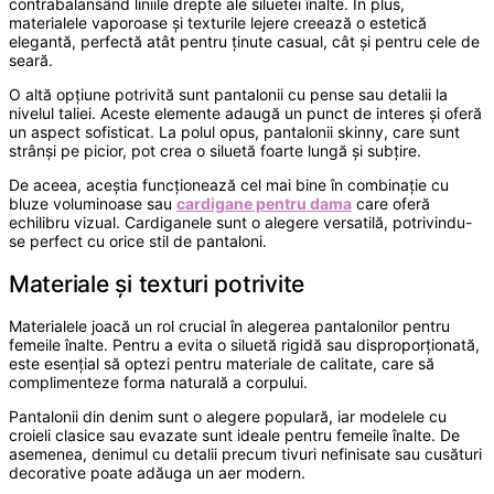
contrabalansând liniile drepte ale siluetei înalte. În plus,
materialele vaporoase și texturile lejere creează o estetică
elegantă, perfectă atât pentru ținute casual, cât și pentru cele de
seară.
O altă opțiune potrivită sunt pantalonii cu pense sau detalii la
nivelul taliei. Aceste elemente adaugă un punct de interes și oferă
un aspect sofisticat. La polul opus, pantalonii skinny, care sunt
strânși pe picior, pot crea o siluetă foarte lungă și subțire.
De aceea, aceștia funcționează cel mai bine în combinație cu
bluze voluminoase sau
cardigane pentru dama
care oferă
echilibru vizual. Cardiganele sunt o alegere versatilă, potrivindu-
se perfect cu orice stil de pantaloni.
Materiale și texturi potrivite
Materialele joacă un rol crucial în alegerea pantalonilor pentru
femeile înalte. Pentru a evita o siluetă rigidă sau disproporționată,
este esențial să optezi pentru materiale de calitate, care să
complimenteze forma naturală a corpului.
Pantalonii din denim sunt o alegere populară, iar modelele cu
croieli clasice sau evazate sunt ideale pentru femeile înalte. De
asemenea, denimul cu detalii precum tivuri nefinisate sau cusături
decorative poate adăuga un aer modern.