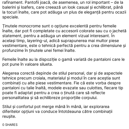
rafinament. Pantofii joacă, de asemenea, un rol important – de la
balerini și loafers, care creează un look casual și echilibrat, până
la tocuri înalte, care pot adăuga un plus de eleganță pentru ocazii
speciale.
Ținutele monocrome sunt o opțiune excelentă pentru femeile
înalte, dar pot fi completate cu accesorii colorate sau cu o jachetă
statement, pentru a adăuga un element vizual interesant. În
același timp, layering-ul, adică suprapunerea mai multor piese
vestimentare, este o tehnică perfectă pentru a crea dimensiune și
profunzime în ținutele unei femei înalte.
Femeile înalte au la dispoziție o gamă variată de pantaloni care le
pot pune în valoare silueta.
Alegerea corectă depinde de stilul personal, dar și de aspectele
tehnice precum croiala, materialul și modul în care aceștia sunt
combinați cu alte piese vestimentare. Fie că este vorba despre
pantaloni cu talie înaltă, modele evazate sau culottes, fiecare tip
poate fi adaptat pentru a crea o ținută care să reflecte
personalitatea și să echilibreze proporțiile corpului.
Stilul și confortul pot merge mână în mână, iar explorarea
diferitelor opțiuni va conduce întotdeauna către combinații
reușite.
0 SHARES