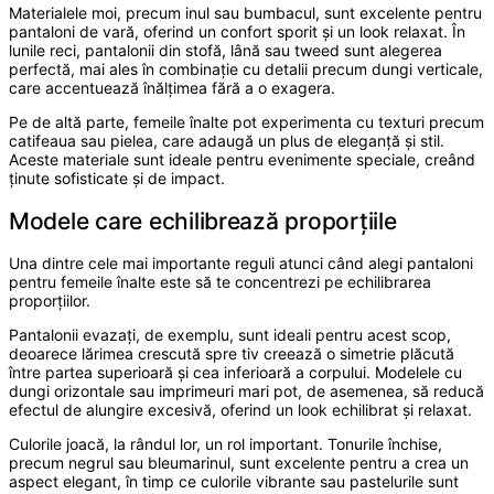
Materialele moi, precum inul sau bumbacul, sunt excelente pentru
pantaloni de vară, oferind un confort sporit și un look relaxat. În
lunile reci, pantalonii din stofă, lână sau tweed sunt alegerea
perfectă, mai ales în combinație cu detalii precum dungi verticale,
care accentuează înălțimea fără a o exagera.
Pe de altă parte, femeile înalte pot experimenta cu texturi precum
catifeaua sau pielea, care adaugă un plus de eleganță și stil.
Aceste materiale sunt ideale pentru evenimente speciale, creând
ținute sofisticate și de impact.
Modele care echilibrează proporțiile
Una dintre cele mai importante reguli atunci când alegi pantaloni
pentru femeile înalte este să te concentrezi pe echilibrarea
proporțiilor.
Pantalonii evazați, de exemplu, sunt ideali pentru acest scop,
deoarece lărimea crescută spre tiv creează o simetrie plăcută
între partea superioară și cea inferioară a corpului. Modelele cu
dungi orizontale sau imprimeuri mari pot, de asemenea, să reducă
efectul de alungire excesivă, oferind un look echilibrat și relaxat.
Culorile joacă, la rândul lor, un rol important. Tonurile închise,
precum negrul sau bleumarinul, sunt excelente pentru a crea un
aspect elegant, în timp ce culorile vibrante sau pastelurile sunt