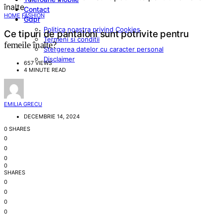
Contact
HOME
FASHION
Gdpr
Politica noastra privind Cookies
Ce tipuri de pantaloni sunt potrivite pentru
Termeni si conditii
femeile înalte?
Stergerea datelor cu caracter personal
Disclaimer
657 VIEWS
4 MINUTE READ
EMILIA GRECU
DECEMBRIE 14, 2024
0 SHARES
0
0
0
0
SHARES
0
0
0
0