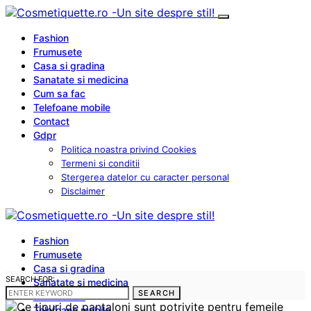
Fashion
Frumusete
Casa si gradina
Sanatate si medicina
Cum sa fac
Telefoane mobile
Contact
Gdpr
Politica noastra privind Cookies
Termeni si conditii
Stergerea datelor cu caracter personal
Disclaimer
Fashion
Frumusete
Casa si gradina
SEARCH FOR:
Sanatate si medicina
SEARCH
Cum sa fac
Telefoane mobile