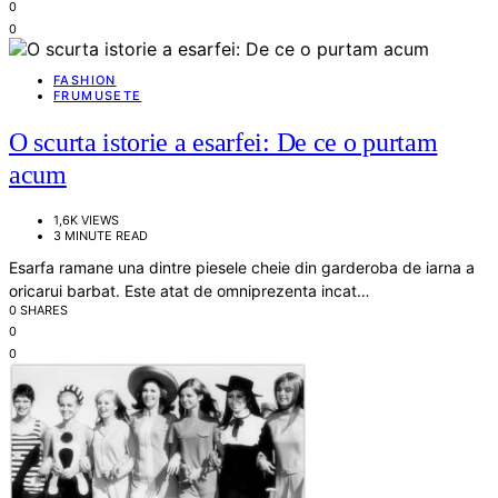
0
0
FASHION
FRUMUSETE
O scurta istorie a esarfei: De ce o purtam
acum
1,6K VIEWS
3 MINUTE READ
Esarfa ramane una dintre piesele cheie din garderoba de iarna a
oricarui barbat. Este atat de omniprezenta incat…
0 SHARES
0
0