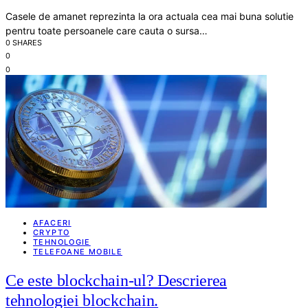
Casele de amanet reprezinta la ora actuala cea mai buna solutie
pentru toate persoanele care cauta o sursa…
0 SHARES
0
0
AFACERI
CRYPTO
TEHNOLOGIE
TELEFOANE MOBILE
Ce este blockchain-ul? Descrierea
tehnologiei blockchain.