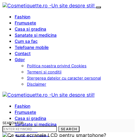
Fashion
Frumusete
Casa si gradina
Sanatate si medicina
Cum sa fac
Telefoane mobile
Contact
Gdpr
Politica noastra privind Cookies
Termeni si conditii
Stergerea datelor cu caracter personal
Disclaimer
Fashion
Frumusete
Casa si gradina
SEARCH FOR:
Sanatate si medicina
SEARCH
Cum sa fac
Telefoane mobile