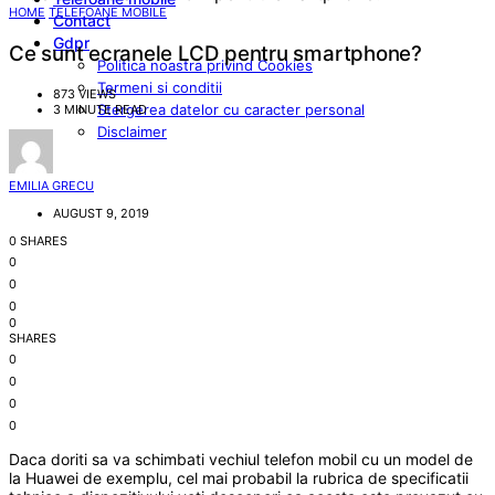
HOME
TELEFOANE MOBILE
Contact
Gdpr
Ce sunt ecranele LCD pentru smartphone?
Politica noastra privind Cookies
Termeni si conditii
873 VIEWS
Stergerea datelor cu caracter personal
3 MINUTE READ
Disclaimer
EMILIA GRECU
AUGUST 9, 2019
0 SHARES
0
0
0
0
SHARES
0
0
0
0
Daca doriti sa va schimbati vechiul telefon mobil cu un model de
la Huawei de exemplu, cel mai probabil la rubrica de specificatii