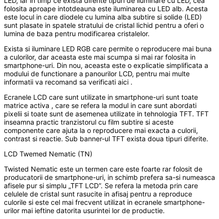
LED, iar in timp ce exista diferite tipuri de iluminare cu LED, cea
folosita aproape intotdeauna este iluminarea cu LED alb. Acesta
este locul in care diodele cu lumina alba subtire si solide (LED)
sunt plasate in spatele stratului de cristal lichid pentru a oferi o
lumina de baza pentru modificarea cristalelor.
Exista si iluminare LED RGB care permite o reproducere mai buna
a culorilor, dar aceasta este mai scumpa si mai rar folosita in
smartphone-uri. Din nou, aceasta este o explicatie simplificata a
modului de functionare a panourilor LCD, pentru mai multe
informatii va recomand sa verificati aici .
Ecranele LCD care sunt utilizate in smartphone-uri sunt toate
matrice activa , care se refera la modul in care sunt abordati
pixelii si toate sunt de asemenea utilizate in tehnologia TFT. TFT
inseamna practic tranzistorul cu film subtire si aceste
componente care ajuta la o reproducere mai exacta a culorii,
contrast si reactie. Sub banner-ul TFT exista doua tipuri diferite.
LCD Twemed Nematic (TN)
Twisted Nematic este un termen care este foarte rar folosit de
producatorii de smartphone-uri, in schimb prefera sa-si numeasca
afisele pur si simplu „TFT LCD”. Se refera la metoda prin care
celulele de cristal sunt rasucite in afisaj pentru a reproduce
culorile si este cel mai frecvent utilizat in ecranele smartphone-
urilor mai ieftine datorita usurintei lor de productie.