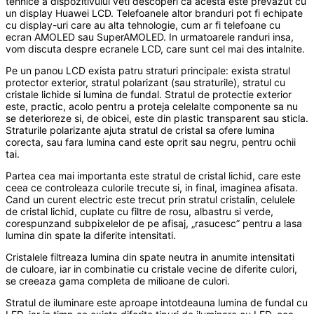
tehnice a dispozitivului veti descoperi ca acesta este prevazut cu
un display Huawei LCD. Telefoanele altor branduri pot fi echipate
cu display-uri care au alta tehnologie, cum ar fi telefoane cu
ecran AMOLED sau SuperAMOLED. In urmatoarele randuri insa,
vom discuta despre ecranele LCD, care sunt cel mai des intalnite.
Pe un panou LCD exista patru straturi principale: exista stratul
protector exterior, stratul polarizant (sau straturile), stratul cu
cristale lichide si lumina de fundal. Stratul de protectie exterior
este, practic, acolo pentru a proteja celelalte componente sa nu
se deterioreze si, de obicei, este din plastic transparent sau sticla.
Straturile polarizante ajuta stratul de cristal sa ofere lumina
corecta, sau fara lumina cand este oprit sau negru, pentru ochii
tai.
Partea cea mai importanta este stratul de cristal lichid, care este
ceea ce controleaza culorile trecute si, in final, imaginea afisata.
Cand un curent electric este trecut prin stratul cristalin, celulele
de cristal lichid, cuplate cu filtre de rosu, albastru si verde,
corespunzand subpixelelor de pe afisaj, „rasucesc” pentru a lasa
lumina din spate la diferite intensitati.
Cristalele filtreaza lumina din spate neutra in anumite intensitati
de culoare, iar in combinatie cu cristale vecine de diferite culori,
se creeaza gama completa de milioane de culori.
Stratul de iluminare este aproape intotdeauna lumina de fundal cu