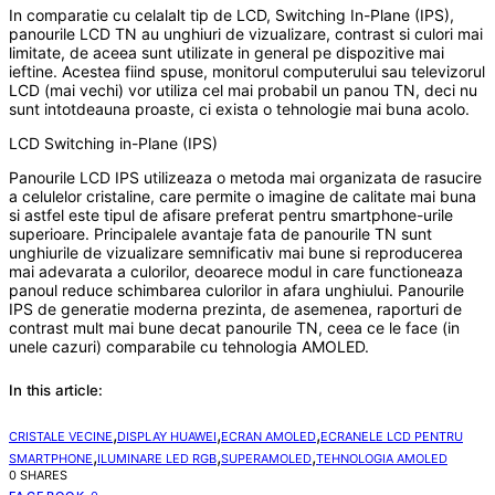
In comparatie cu celalalt tip de LCD, Switching In-Plane (IPS),
panourile LCD TN au unghiuri de vizualizare, contrast si culori mai
limitate, de aceea sunt utilizate in general pe dispozitive mai
ieftine. Acestea fiind spuse, monitorul computerului sau televizorul
LCD (mai vechi) vor utiliza cel mai probabil un panou TN, deci nu
sunt intotdeauna proaste, ci exista o tehnologie mai buna acolo.
LCD Switching in-Plane (IPS)
Panourile LCD IPS utilizeaza o metoda mai organizata de rasucire
a celulelor cristaline, care permite o imagine de calitate mai buna
si astfel este tipul de afisare preferat pentru smartphone-urile
superioare. Principalele avantaje fata de panourile TN sunt
unghiurile de vizualizare semnificativ mai bune si reproducerea
mai adevarata a culorilor, deoarece modul in care functioneaza
panoul reduce schimbarea culorilor in afara unghiului. Panourile
IPS de generatie moderna prezinta, de asemenea, raporturi de
contrast mult mai bune decat panourile TN, ceea ce le face (in
unele cazuri) comparabile cu tehnologia AMOLED.
In this article:
,
,
,
CRISTALE VECINE
DISPLAY HUAWEI
ECRAN AMOLED
ECRANELE LCD PENTRU
,
,
,
SMARTPHONE
ILUMINARE LED RGB
SUPERAMOLED
TEHNOLOGIA AMOLED
0 SHARES