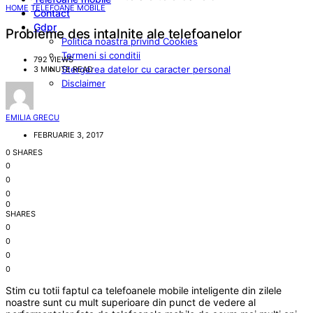
HOME
TELEFOANE MOBILE
Contact
Gdpr
Probleme des intalnite ale telefoanelor
Politica noastra privind Cookies
Termeni si conditii
792 VIEWS
Stergerea datelor cu caracter personal
3 MINUTE READ
Disclaimer
EMILIA GRECU
FEBRUARIE 3, 2017
0 SHARES
0
0
0
0
SHARES
0
0
0
0
Stim cu totii faptul ca telefoanele mobile inteligente din zilele
noastre sunt cu mult superioare din punct de vedere al