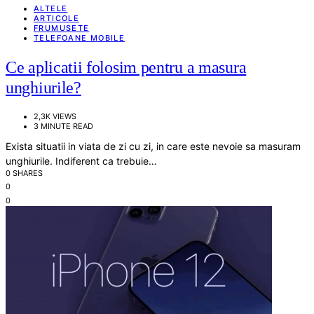
ALTELE
ARTICOLE
FRUMUSETE
TELEFOANE MOBILE
Ce aplicatii folosim pentru a masura
unghiurile?
2,3K VIEWS
3 MINUTE READ
Exista situatii in viata de zi cu zi, in care este nevoie sa masuram
unghiurile. Indiferent ca trebuie…
0 SHARES
0
0