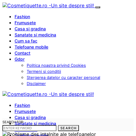
Fashion
Frumusete
Casa si gradina
Sanatate si medicina
Cum sa fac
Telefoane mobile
Contact
Gdpr
Politica noastra privind Cookies
Termeni si conditii
Stergerea datelor cu caracter personal
Disclaimer
Fashion
Frumusete
Casa si gradina
SEARCH FOR:
Sanatate si medicina
SEARCH
Cum sa fac
Telefoane mobile