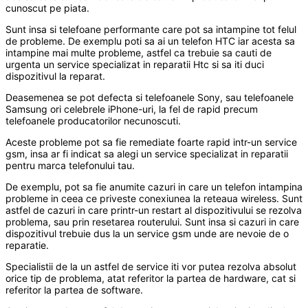
cunoscut pe piata.
Sunt insa si telefoane performante care pot sa intampine tot felul
de probleme. De exemplu poti sa ai un telefon HTC iar acesta sa
intampine mai multe probleme, astfel ca trebuie sa cauti de
urgenta un service specializat in reparatii Htc si sa iti duci
dispozitivul la reparat.
Deasemenea se pot defecta si telefoanele Sony, sau telefoanele
Samsung ori celebrele iPhone-uri, la fel de rapid precum
telefoanele producatorilor necunoscuti.
Aceste probleme pot sa fie remediate foarte rapid intr-un service
gsm, insa ar fi indicat sa alegi un service specializat in reparatii
pentru marca telefonului tau.
De exemplu, pot sa fie anumite cazuri in care un telefon intampina
probleme in ceea ce priveste conexiunea la reteaua wireless. Sunt
astfel de cazuri in care printr-un restart al dispozitivului se rezolva
problema, sau prin resetarea routerului. Sunt insa si cazuri in care
dispozitivul trebuie dus la un service gsm unde are nevoie de o
reparatie.
Specialistii de la un astfel de service iti vor putea rezolva absolut
orice tip de problema, atat referitor la partea de hardware, cat si
referitor la partea de software.