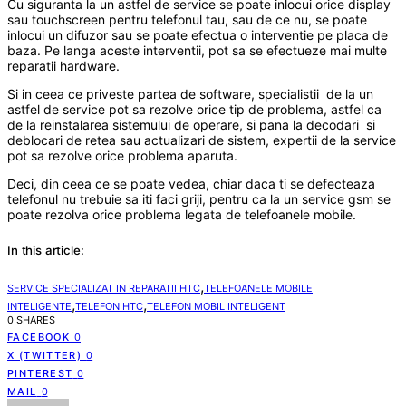
Cu siguranta la un astfel de service se poate inlocui orice display
sau touchscreen pentru telefonul tau, sau de ce nu, se poate
inlocui un difuzor sau se poate efectua o interventie pe placa de
baza. Pe langa aceste interventii, pot sa se efectueze mai multe
reparatii hardware.
Si in ceea ce priveste partea de software, specialistii de la un
astfel de service pot sa rezolve orice tip de problema, astfel ca
de la reinstalarea sistemului de operare, si pana la decodari si
deblocari de retea sau actualizari de sistem, expertii de la service
pot sa rezolve orice problema aparuta.
Deci, din ceea ce se poate vedea, chiar daca ti se defecteaza
telefonul nu trebuie sa iti faci griji, pentru ca la un service gsm se
poate rezolva orice problema legata de telefoanele mobile.
In this article:
,
SERVICE SPECIALIZAT IN REPARATII HTC
TELEFOANELE MOBILE
,
,
INTELIGENTE
TELEFON HTC
TELEFON MOBIL INTELIGENT
0 SHARES
FACEBOOK
0
X (TWITTER)
0
PINTEREST
0
MAIL
0