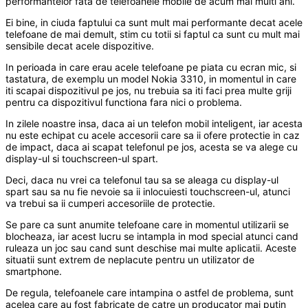
performantelor fata de telefoanele mobile de acum mai multi ani.
Ei bine, in ciuda faptului ca sunt mult mai performante decat acele
telefoane de mai demult, stim cu totii si faptul ca sunt cu mult mai
sensibile decat acele dispozitive.
In perioada in care erau acele telefoane pe piata cu ecran mic, si
tastatura, de exemplu un model Nokia 3310, in momentul in care
iti scapai dispozitivul pe jos, nu trebuia sa iti faci prea multe griji
pentru ca dispozitivul functiona fara nici o problema.
In zilele noastre insa, daca ai un telefon mobil inteligent, iar acesta
nu este echipat cu acele accesorii care sa ii ofere protectie in caz
de impact, daca ai scapat telefonul pe jos, acesta se va alege cu
display-ul si touchscreen-ul spart.
Deci, daca nu vrei ca telefonul tau sa se aleaga cu display-ul
spart sau sa nu fie nevoie sa ii inlocuiesti touchscreen-ul, atunci
va trebui sa ii cumperi accesoriile de protectie.
Se pare ca sunt anumite telefoane care in momentul utilizarii se
blocheaza, iar acest lucru se intampla in mod special atunci cand
ruleaza un joc sau cand sunt deschise mai multe aplicatii. Aceste
situatii sunt extrem de neplacute pentru un utilizator de
smartphone.
De regula, telefoanele care intampina o astfel de problema, sunt
acelea care au fost fabricate de catre un producator mai putin