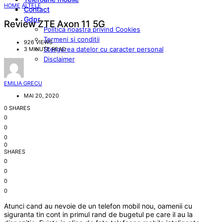
HOME
ALTELE
Contact
Gdpr
Review ZTE Axon 11 5G
Politica noastra privind Cookies
Termeni si conditii
926 VIEWS
Stergerea datelor cu caracter personal
3 MINUTE READ
Disclaimer
EMILIA GRECU
MAI 20, 2020
0 SHARES
0
0
0
0
SHARES
0
0
0
0
Atunci cand au nevoie de un telefon mobil nou, oamenii cu
siguranta tin cont in primul rand de bugetul pe care il au la