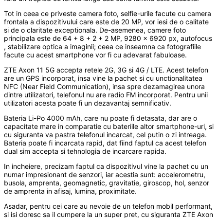
Tot in ceea ce priveste camera foto, selfie-urile facute cu camera
frontala a dispozitivului care este de 20 MP, vor iesi de o calitate
si de o claritate exceptionala. De-asemenea, camere foto
principala este de 64 + 8 + 2 + 2 MP, 9280 x 6920 px, autofocus
, stabilizare optica a imaginii; ceea ce inseamna ca fotografiile
facute cu acest smartphone vor fi cu adevarat fabuloase.
ZTE Axon 11 5G accepta retele 2G, 3G si 4G / LTE. Acest telefon
are un GPS incorporat, insa vine la pachet si cu unctionalitatea
NFC (Near Field Communication), insa spre dezamagirea unora
dintre utilizatori, telefonul nu are radio FM incorporat. Pentru unii
utilizatori acesta poate fi un dezavantaj semnificativ.
Bateria Li-Po 4000 mAh, care nu poate fi detasata, dar are o
capacitate mare in comparatie cu bateriile altor smartphone-uri, si
cu siguranta va pastra telefonul incarcat, cel putin o zi intreaga.
Bateria poate fi incarcata rapid, dat fiind faptul ca acest telefon
dual sim accepta si tehnologia de incarcare rapida.
In incheiere, precizam faptul ca dispozitivul vine la pachet cu un
numar impresionant de senzori, iar acestia sunt: accelerometru,
busola, amprenta, geomagnetic, gravitatie, giroscop, hol, senzor
de amprenta in afisaj, lumina, proximitate.
Asadar, pentru cei care au nevoie de un telefon mobil performant,
si isi doresc sa il cumpere la un super pret, cu siguranta ZTE Axon