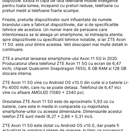
dispozitie. Exista in clipa de fata telefoane mobile inteligente
pentru toata lumea, incepand cu preturi reduse, telefoane cu
preturi medii si telefoane foarte scumpe.
Fireste, preturile dispozitivelor sunt influentate de numele
brandului care a fabricat dispozitivele, dar si de specificatiile
tehnice ale acestora. Un numar mare de persoane care
intentioneaza sa isi aleaga un smartphone, isi indreapta atentia
spre dispozitivele cu specificatii tehnice notabile, si iar ZTE Axon
11 5G este unul dintre acestea. Veti descoperi mai multe detalii in
continuare.
ZTE a anuntat lansarea smartphone-ului Axon 11 5G in 2020.
Producatorul ofera telefonul ZTE Axon 11 5G cu ecran de 6,47
inchi, chipset Qualcomm Snapdragon 765G, 6 GB RAM si 128 GB
stocare interna.
ZTE Axon 11 5G vine cu Android OS v10.0 din cutie si o baterie Li-
Po 4000 mAh, care nu se poate detasa. Telefonul de 6,47 inci
vine cu afisare AMOLED (1080 x 2340 px).
Greutatea ZTE Axon 11 5G este de aproximativ 5,93 oz cu
baterie, care este in medie in comparatie cu majoritatea
smartphone-urilor cu aceeasi dimensiune. Dimensiunile acestui
telefon ZTE sunt medii (6,27 x 2,89 x 0,31 inci).
ZTE Axon 11 5G este dotat cu Android OS v10.0, dar poate fi
actualizat la urmatorul sistem de operare; in timp ce procesorul