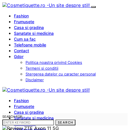
Fashion
Frumusete
Casa si gradina
Sanatate si medicina
Cum sa fac
Telefoane mobile
Contact
Gdpr
Politica noastra privind Cookies
Termeni si conditii
Stergerea datelor cu caracter personal
Disclaimer
Fashion
Frumusete
Casa si gradina
SEARCH FOR:
Sanatate si medicina
SEARCH
Cum sa fac
Telefoane mobile