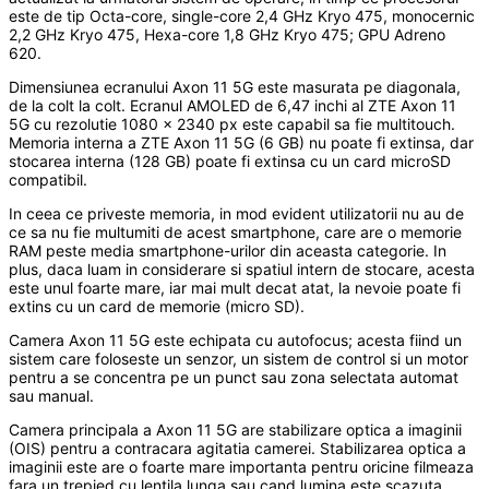
este de tip Octa-core, single-core 2,4 GHz Kryo 475, monocernic
2,2 GHz Kryo 475, Hexa-core 1,8 GHz Kryo 475; GPU Adreno
620.
Dimensiunea ecranului Axon 11 5G este masurata pe diagonala,
de la colt la colt. Ecranul AMOLED de 6,47 inchi al ZTE Axon 11
5G cu rezolutie 1080 x 2340 px este capabil sa fie multitouch.
Memoria interna a ZTE Axon 11 5G (6 GB) nu poate fi extinsa, dar
stocarea interna (128 GB) poate fi extinsa cu un card microSD
compatibil.
In ceea ce priveste memoria, in mod evident utilizatorii nu au de
ce sa nu fie multumiti de acest smartphone, care are o memorie
RAM peste media smartphone-urilor din aceasta categorie. In
plus, daca luam in considerare si spatiul intern de stocare, acesta
este unul foarte mare, iar mai mult decat atat, la nevoie poate fi
extins cu un card de memorie (micro SD).
Camera Axon 11 5G este echipata cu autofocus; acesta fiind un
sistem care foloseste un senzor, un sistem de control si un motor
pentru a se concentra pe un punct sau zona selectata automat
sau manual.
Camera principala a Axon 11 5G are stabilizare optica a imaginii
(OIS) pentru a contracara agitatia camerei. Stabilizarea optica a
imaginii este are o foarte mare importanta pentru oricine filmeaza
fara un trepied cu lentila lunga sau cand lumina este scazuta.