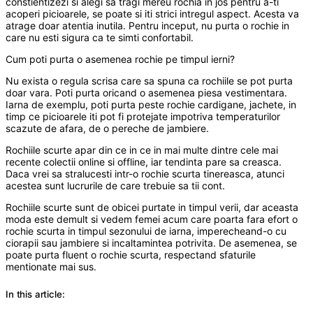
constientizezi si alegi sa tragi mereu rochia in jos pentru a-ti
acoperi picioarele, se poate si iti strici intregul aspect. Acesta va
atrage doar atentia inutila. Pentru inceput, nu purta o rochie in
care nu esti sigura ca te simti confortabil.
Cum poti purta o asemenea rochie pe timpul ierni?
Nu exista o regula scrisa care sa spuna ca rochiile se pot purta
doar vara. Poti purta oricand o asemenea piesa vestimentara.
Iarna de exemplu, poti purta peste rochie cardigane, jachete, in
timp ce picioarele iti pot fi protejate impotriva temperaturilor
scazute de afara, de o pereche de jambiere.
Rochiile scurte apar din ce in ce in mai multe dintre cele mai
recente colectii online si offline, iar tendinta pare sa creasca.
Daca vrei sa stralucesti intr-o rochie scurta tinereasca, atunci
acestea sunt lucrurile de care trebuie sa tii cont.
Rochiile scurte sunt de obicei purtate in timpul verii, dar aceasta
moda este demult si vedem femei acum care poarta fara efort o
rochie scurta in timpul sezonului de iarna, imperecheand-o cu
ciorapii sau jambiere si incaltamintea potrivita. De asemenea, se
poate purta fluent o rochie scurta, respectand sfaturile
mentionate mai sus.
In this article: