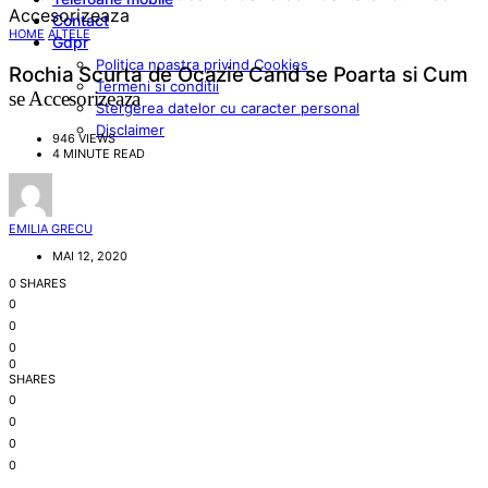
Contact
HOME
ALTELE
Gdpr
Politica noastra privind Cookies
Rochia Scurta de Ocazie Cand se Poarta si Cum
Termeni si conditii
se Accesorizeaza
Stergerea datelor cu caracter personal
Disclaimer
946 VIEWS
4 MINUTE READ
EMILIA GRECU
MAI 12, 2020
0 SHARES
0
0
0
0
SHARES
0
0
0
0