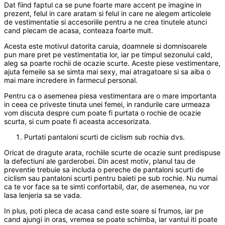
Dat fiind faptul ca se pune foarte mare accent pe imagine in
prezent, felul in care aratam si felul in care ne alegem articolele
de vestimentatie si accesoriile pentru a ne crea tinutele atunci
cand plecam de acasa, conteaza foarte mult.
Acesta este motivul datorita caruia, doamnele si domnisoarele
pun mare pret pe vestimentatia lor, iar pe timpul sezonului cald,
aleg sa poarte rochii de ocazie scurte. Aceste piese vestimentare,
ajuta femeile sa se simta mai sexy, mai atragatoare si sa aiba o
mai mare incredere in farmecul personal.
Pentru ca o asemenea piesa vestimentara are o mare importanta
in ceea ce priveste tinuta unei femei, in randurile care urmeaza
vom discuta despre cum poate fi purtata o rochie de ocazie
scurta, si cum poate fi aceasta accesorizata.
Purtati pantaloni scurti de ciclism sub rochia dvs.
Oricat de dragute arata, rochiile scurte de ocazie sunt predispuse
la defectiuni ale garderobei. Din acest motiv, planul tau de
preventie trebuie sa includa o pereche de pantaloni scurti de
ciclism sau pantaloni scurti pentru baieti pe sub rochie. Nu numai
ca te vor face sa te simti confortabil, dar, de asemenea, nu vor
lasa lenjeria sa se vada.
In plus, poti pleca de acasa cand este soare si frumos, iar pe
cand ajungi in oras, vremea se poate schimba, iar vantul iti poate