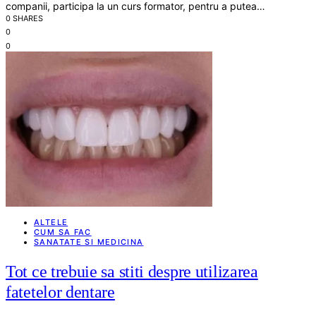
companii, participa la un curs formator, pentru a putea…
0 SHARES
0
0
ALTELE
CUM SA FAC
SANATATE SI MEDICINA
Tot ce trebuie sa stiti despre utilizarea
fatetelor dentare