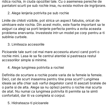
ridica rochia, in ciuda opozitiei tale. Cu o asemenea pereche de
pantaloni scurti pe sub rochie insa, nu exista motive de ingrijorare.
Alege lenjeria potrivita pe sub rochie
Liniile de chiloti vizibile, pot strica un aspect fabulos, oricat de
uimitoare este rochia. Din acest motiv, este foarte important sa te
asiguri ca alegi sa porti lenjerie perfecta pentru a evita aceasta
problema enervanta. Investeste intr-un model pe corp pentru a-ti
sublinia curbele.
Limiteaza accesoriile
Picioarele tale sunt cel mai mare accesoriu atunci cand porti o
rochie mini. Lasa-le sa fie centrul atentiei si pastreaza restul
accesoriilor simple si minime.
Alege lungimea potrivita a rochiei
Definitia de scurtare a rochie poate varia de la femeie la femeie.
Deci, cat de scurt inseamna pentru tine prea scurt? Lungimea
ideala se afla chiar sub varful degetelor cand iti asezati bratele de
o parte si de alta. Alege sa nu optezi pentru o rochie mai scurta
de atat. Nu numai ca lungimea potrivita iti permite sa te simti
confortabil, dar iti va completa si corpul.
Hidrateaza-ti picioarele