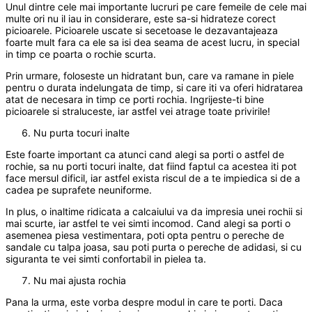
Unul dintre cele mai importante lucruri pe care femeile de cele mai
multe ori nu il iau in considerare, este sa-si hidrateze corect
picioarele. Picioarele uscate si secetoase le dezavantajeaza
foarte mult fara ca ele sa isi dea seama de acest lucru, in special
in timp ce poarta o rochie scurta.
Prin urmare, foloseste un hidratant bun, care va ramane in piele
pentru o durata indelungata de timp, si care iti va oferi hidratarea
atat de necesara in timp ce porti rochia. Ingrijeste-ti bine
picioarele si straluceste, iar astfel vei atrage toate privirile!
Nu purta tocuri inalte
Este foarte important ca atunci cand alegi sa porti o astfel de
rochie, sa nu porti tocuri inalte, dat fiind faptul ca acestea iti pot
face mersul dificil, iar astfel exista riscul de a te impiedica si de a
cadea pe suprafete neuniforme.
In plus, o inaltime ridicata a calcaiului va da impresia unei rochii si
mai scurte, iar astfel te vei simti incomod. Cand alegi sa porti o
asemenea piesa vestimentara, poti opta pentru o pereche de
sandale cu talpa joasa, sau poti purta o pereche de adidasi, si cu
siguranta te vei simti confortabil in pielea ta.
Nu mai ajusta rochia
Pana la urma, este vorba despre modul in care te porti. Daca