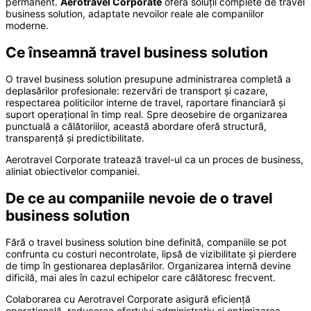
permanent.
Aerotravel Corporate
oferă soluții complete de travel
business solution, adaptate nevoilor reale ale companiilor
moderne.
Ce înseamnă travel business solution
O travel business solution presupune administrarea completă a
deplasărilor profesionale: rezervări de transport și cazare,
respectarea politicilor interne de travel, raportare financiară și
suport operațional în timp real. Spre deosebire de organizarea
punctuală a călătoriilor, această abordare oferă structură,
transparență și predictibilitate.
Aerotravel Corporate tratează travel-ul ca un proces de business,
aliniat obiectivelor companiei.
De ce au companiile nevoie de o travel
business solution
Fără o travel business solution bine definită, companiile se pot
confrunta cu costuri necontrolate, lipsă de vizibilitate și pierdere
de timp în gestionarea deplasărilor. Organizarea internă devine
dificilă, mai ales în cazul echipelor care călătoresc frecvent.
Colaborarea cu Aerotravel Corporate asigură eficiență
operațională, reducerea efortului administrativ și optimizarea