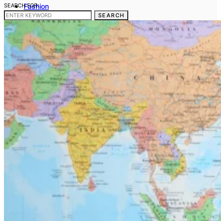
SEARCH FOR:
Fashion
Frumusete
SEARCH
Casa si gradina
Sanatate si medicina
Cum sa fac
Telefoane mobile
Contact
Gdpr
Politica noastra privind Cookies
Termeni si conditii
Stergerea datelor cu caracter personal
Disclaimer