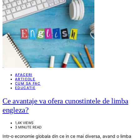
AFACERI
ARTICOLE
CUM SA FAC
EDUCATIE
Ce avantaje va ofera cunostintele de limba
engleza?
1,4K VIEWS
3 MINUTE READ
Intr-o economie globala din ce in ce mai diversa, avand o limba