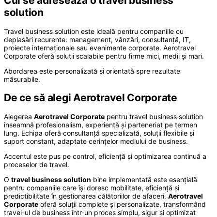
Cui se adresează o travel business
solution
Travel business solution este ideală pentru companiile cu
deplasări recurente: management, vânzări, consultanță, IT,
proiecte internaționale sau evenimente corporate. Aerotravel
Corporate oferă soluții scalabile pentru firme mici, medii și mari.
Abordarea este personalizată și orientată spre rezultate
măsurabile.
De ce să alegi Aerotravel Corporate
Alegerea
Aerotravel Corporate
pentru travel business solution
înseamnă profesionalism, experiență și parteneriat pe termen
lung. Echipa oferă consultanță specializată, soluții flexibile și
suport constant, adaptate cerințelor mediului de business.
Accentul este pus pe control, eficiență și optimizarea continuă a
proceselor de travel.
O
travel business solution
bine implementată este esențială
pentru companiile care își doresc mobilitate, eficiență și
predictibilitate în gestionarea călătoriilor de afaceri.
Aerotravel
Corporate
oferă soluții complete și personalizate, transformând
travel-ul de business într-un proces simplu, sigur și optimizat