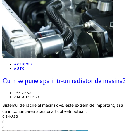
ARTICOLE
AUTO
Cum se pune apa intr-un radiator de masina?
1,6K VIEWS
2 MINUTE READ
Sistemul de racire al masinii dvs. este extrem de important, asa
ca in continuarea acestui articol veti putea…
0 SHARES
0
0