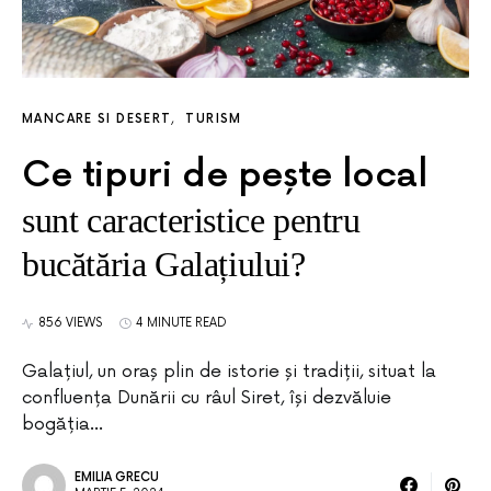
MANCARE SI DESERT
TURISM
Ce tipuri de pește local
sunt caracteristice pentru
bucătăria Galațiului?
856 VIEWS
4 MINUTE READ
Galațiul, un oraș plin de istorie și tradiții, situat la
confluența Dunării cu râul Siret, își dezvăluie
bogăția…
EMILIA GRECU