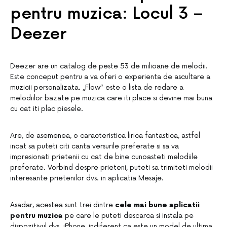
pentru muzica: Locul 3 –
Deezer
Deezer are un catalog de peste 53 de milioane de melodii.
Este conceput pentru a va oferi o experienta de ascultare a
muzicii personalizata. „Flow” este o lista de redare a
melodiilor bazate pe muzica care iti place si devine mai buna
cu cat iti plac piesele.
Are, de asemenea, o caracteristica lirica fantastica, astfel
incat sa puteti citi canta versurile preferate si sa va
impresionati prietenii cu cat de bine cunoasteti melodiile
preferate. Vorbind despre prieteni, puteti sa trimiteti melodii
interesante prietenilor dvs. in aplicatia Mesaje.
Asadar, acestea sunt trei dintre
cele mai bune aplicatii
pentru muzica
pe care le puteti descarca si instala pe
dispozitivul dvs. iPhone, indiferent ca este un model de ultima