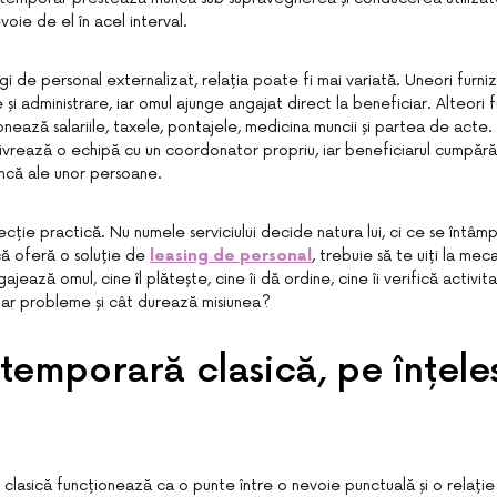
voie de el în acel interval.
largi de personal externalizat, relația poate fi mai variată. Uneori furn
și administrare, iar omul ajunge angajat direct la beneficiar. Alteori 
onează salariile, taxele, pontajele, medicina muncii și partea de acte. Ma
 livrează o echipă cu un coordonator propriu, iar beneficiarul cumpără 
ncă ale unor persoane.
ecție practică. Nu numele serviciului decide natura lui, ci ce se întâm
ă oferă o soluție de
leasing de personal
, trebuie să te uiți la mec
jează omul, cine îl plătește, cine îi dă ordine, cine îi verifică activit
ar probleme și cât durează misiunea?
emporară clasică, pe înțele
lasică funcționează ca o punte între o nevoie punctuală și o relați