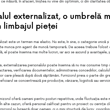
 ce măsură. În afaceri, liniștea nu vine din optimism, ci din claritatea ob
lul externalizat, o umbrelă m
n limbajul pieței
lizat este un termen mai elastic. Nu este, în sine, o categorie unică ș
ste munca prin agent de muncă temporară. De aceea trebuie folosit cu
, el poate însemna mai multe lucruri, iar aici se ascund și avantajele, ș
, externalizarea personalului poate însemna să nu mai consume timp i
ctarea, verificarea documentelor, administrarea concediilor, calculul s
lor care pleacă după două săptămâni. Furnizorul preia o parte din g
ficiarul se concentrează pe producție, vânzare, logistică sau servici
urnizorul oferă oameni pentru posturi repetitive, unde fluctuația este 
n alte cazuri, oferă personal calificat pentru un proiect cu cerințe cla
urnizorul nu livrează doar oameni, ci o mini structură de lucru: coordo