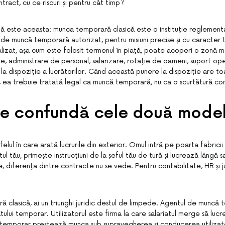
ract, cu ce riscuri și pentru cât timp?
lă este aceasta: munca temporară clasică este o instituție reglementa
t de muncă temporară autorizat, pentru misiuni precise și cu caracter
lizat, așa cum este folosit termenul în piață, poate acoperi o zonă ma
e, administrare de personal, salarizare, rotație de oameni, suport ope
a dispoziție a lucrătorilor. Când această punere la dispoziție are toa
 ea trebuie tratată legal ca muncă temporară, nu ca o scurtătură c
se confundă cele două mode
felul în care arată lucrurile din exterior. Omul intră pe poarta fabricii
 tău, primește instrucțiuni de la șeful tău de tură și lucrează lângă sal
e, diferența dintre contracte nu se vede. Pentru contabilitate, HR și j
ă clasică, ai un triunghi juridic destul de limpede. Agentul de muncă
atului temporar. Utilizatorul este firma la care salariatul merge să luc
ul temporar prestează munca sub supravegherea și conducerea utilizato