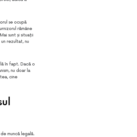
izorul se ocupă
furnizorul rămâne
i sunt și situații
un rezultat, nu
plă în fapt. Dacă o
anism, nu doar la
atea, cine
sul
e de muncă legală.