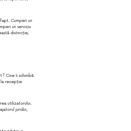
 fapt. Cumperi un
mperi un serviciu
astă distincție,
t? Cine îi schimbă
 la recepție
a utilizatorului.
atorul juridic,