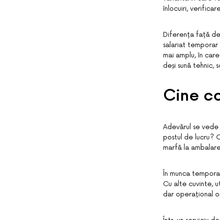
înlocuiri, verifica
Diferența față de
salariat temporar 
mai amplu, în care
deși sună tehnic,
Cine co
Adevărul se vede 
postul de lucru? C
marfă la ambalar
În munca temporar
Cu alte cuvinte, u
dar operațional omu