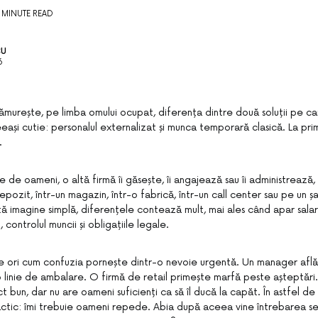
7 MINUTE READ
CU
6
lămurește, pe limba omului ocupat, diferența dintre două soluții pe c
eași cutie: personalul externalizat și munca temporară clasică. La pr
.
 de oameni, o altă firmă îi găsește, îi angajează sau îi administrează,
epozit, într-un magazin, într-o fabrică, într-un call center sau pe un șa
ă imagine simplă, diferențele contează mult, mai ales când apar salari
 controlul muncii și obligațiile legale.
 ori cum confuzia pornește dintr-o nevoie urgentă. Un manager află j
o linie de ambalare. O firmă de retail primește marfă peste așteptări
t bun, dar nu are oameni suficienți ca să îl ducă la capăt. În astfel de 
ractic: îmi trebuie oameni repede. Abia după aceea vine întrebarea se