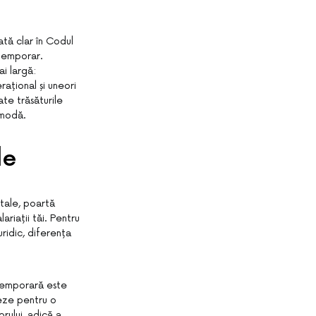
tă clar în Codul
 temporar.
i largă:
rațional și uneori
te trăsăturile
omodă.
le
 tale, poartă
ariații tăi. Pentru
uridic, diferența
 temporară este
reze pentru o
rului, adică a