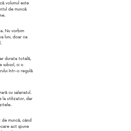
 că volumul este
entul de muncă
ume.
ia. Nu vorbim
a luni, doar ca
.
ar durata totală,
 subsol, ci o
rului într-o regulă
ră cu salariatul.
 la utilizator, dar
zitele.
nt de muncă, când
ecare act spune