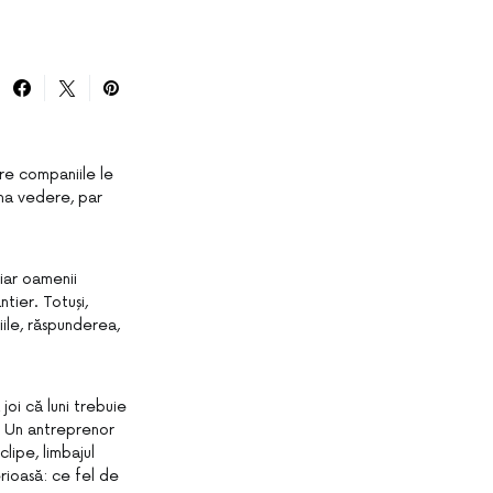
are companiile le
ima vedere, par
 iar oamenii
ntier. Totuși,
ile, răspunderea,
oi că luni trebuie
. Un antreprenor
clipe, limbajul
rioasă: ce fel de