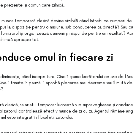
rea prezenței și comunicare zilnică.
 munca temporară clasică devine vizibilă când întrebi ce cumperi de
pus la dispoziție pentru o misiune, sub conducerea ta directă? Sau cu
 furnizorul își organizează oamenii și răspunde pentru un rezultat? Ace
 schimbă aproape tot.
nduce omul în fiecare zi
dimineața, când începe tura. Cine îi spune lucrătorului ce are de făcu
ine îl trimite în pauză, îi aprobă plecarea mai devreme sau îl mută de
e?
ă clasică, salariatul temporar lucrează sub supravegherea și conducere
tilizatorul controlează efectiv munca de zi cu zi. Agentul rămâne angaj
l este integrat în fluxul utilizatorului.