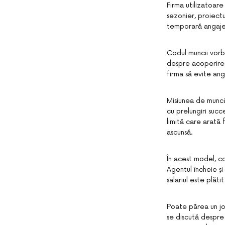
Firma utilizatoar
sezonier, proiect
temporară angajeaz
Codul muncii vorb
despre acoperirea 
firma să evite ang
Misiunea de muncă
cu prelungiri succ
limită care arată 
ascunsă.
În acest model, c
Agentul încheie și
salariul este plăti
Poate părea un jo
se discută despre