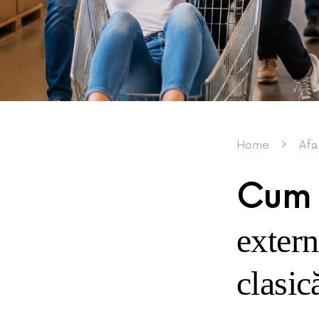
Home
Afa
Cum 
exter
clasic