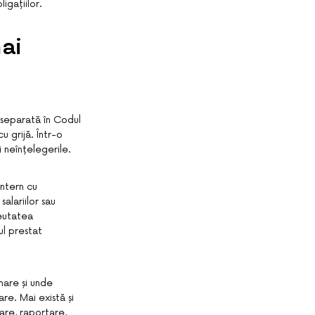
ligațiilor.
ai
i separată în Codul
 grijă. Într-o
i neînțelegerile.
ntern cu
alariilor sau
reutatea
ul prestat
mare și unde
re. Mai există și
nare, raportare,