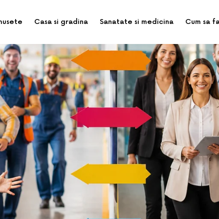
musete
Casa si gradina
Sanatate si medicina
Cum sa f