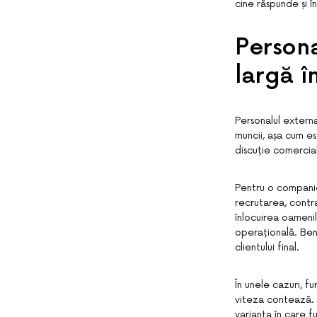
cine răspunde și în
Persona
largă î
Personalul externa
muncii, așa cum e
discuție comercială
Pentru o companie
recrutarea, contra
înlocuirea oameni
operațională. Bene
clientului final.
În unele cazuri, f
viteza contează. Î
varianta în care f