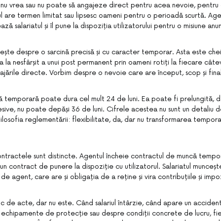
e nu vrea sau nu poate să angajeze direct pentru acea nevoie, pentru
ul are termen limitat sau lipsesc oameni pentru o perioadă scurtă. Ag
ă salariatul și îl pune la dispoziția utilizatorului pentru o misiune an
ește despre o sarcină precisă și cu caracter temporar. Asta este che
la nesfârșit a unui post permanent prin oameni rotiți la fiecare câtev
ajările directe. Vorbim despre o nevoie care are început, scop și final
 temporară poate dura cel mult 24 de luni. Ea poate fi prelungită, d
esive, nu poate depăși 36 de luni. Cifrele acestea nu sunt un detaliu de
filosofia reglementării: flexibilitate, da, dar nu transformarea tempora
ontractele sunt distincte. Agentul încheie contractul de muncă tempora
 un contract de punere la dispoziție cu utilizatorul. Salariatul muncește
t de agent, care are și obligația de a reține și vira contribuțiile și impo
c de acte, dar nu este. Când salariul întârzie, când apare un accide
 echipamente de protecție sau despre condiții concrete de lucru, fi