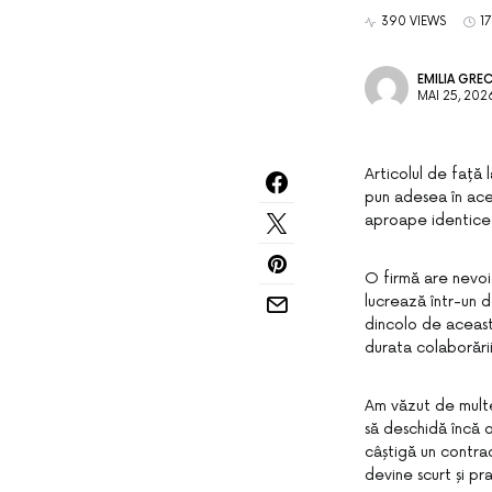
390 VIEWS
1
EMILIA GRE
MAI 25, 202
Articolul de față 
pun adesea în ace
aproape identice
O firmă are nevoie
lucrează într-un d
dincolo de aceast
durata colaborării,
Am văzut de multe
să deschidă încă 
câștigă un contrac
devine scurt și p