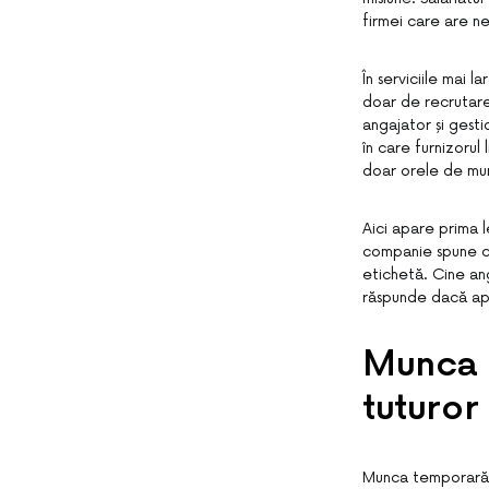
firmei care are ne
În serviciile mai 
doar de recrutare 
angajator și gesti
în care furnizorul
doar orele de mu
Aici apare prima l
companie spune c
etichetă. Cine anga
răspunde dacă ap
Munca t
tuturor
Munca temporară c