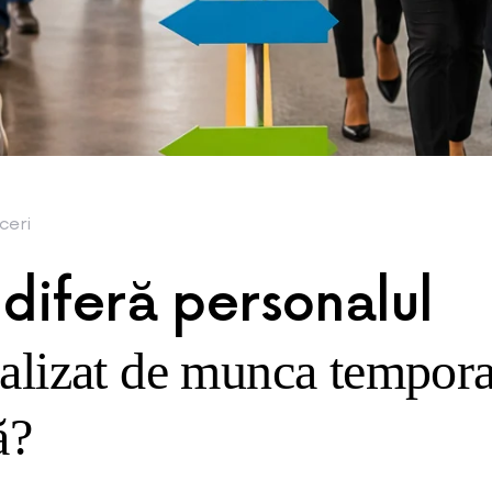
ceri
diferă personalul
nalizat de munca tempor
ă?