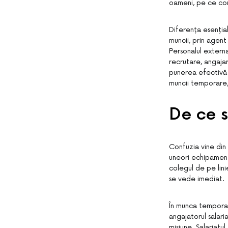
oameni, pe ce cont
Diferența esenția
muncii, prin agen
Personalul externa
recrutare, angajar
punerea efectivă l
muncii temporare,
De ce 
Confuzia vine din 
uneori echipamentul
colegul de pe lini
se vede imediat.
În munca temporar
angajatorul salari
misiune. Salariat