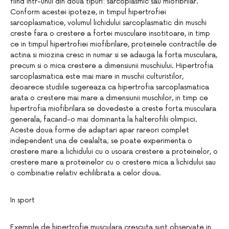
fiind intr-unul din doua tipuri: sarcoplasmic sau miofibrilar.
Conform acestei ipoteze, in timpul hipertrofiei
sarcoplasmatice, volumul lichidului sarcoplasmatic din muschi
creste fara o crestere a fortei musculare insotitoare, in timp
ce in timpul hipertrofiei miofibrilare, proteinele contractile de
actina si miozina cresc in numar si se adauga la forta musculara,
precum si o mica crestere a dimensiunii muschiului. Hipertrofia
sarcoplasmatica este mai mare in muschii culturistilor,
deoarece studiile sugereaza ca hipertrofia sarcoplasmatica
arata o crestere mai mare a dimensiunii muschilor, in timp ce
hipertrofia miofibrilara se dovedeste a creste forta musculara
generala, facand-o mai dominanta la halterofilii olimpici.
Aceste doua forme de adaptari apar rareori complet
independent una de cealalta; se poate experimenta o
crestere mare a lichidului cu o usoara crestere a proteinelor, o
crestere mare a proteinelor cu o crestere mica a lichidului sau
o combinatie relativ echilibrata a celor doua.
In sport
Exemple de hipertrofie musculara crescuta sunt observate in