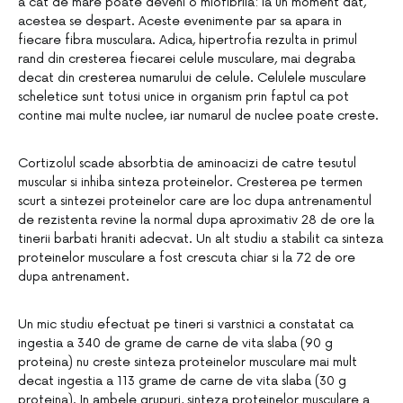
a cat de mare poate deveni o miofibrila: la un moment dat,
acestea se despart. Aceste evenimente par sa apara in
fiecare fibra musculara. Adica, hipertrofia rezulta in primul
rand din cresterea fiecarei celule musculare, mai degraba
decat din cresterea numarului de celule. Celulele musculare
scheletice sunt totusi unice in organism prin faptul ca pot
contine mai multe nuclee, iar numarul de nuclee poate creste.
Cortizolul scade absorbtia de aminoacizi de catre tesutul
muscular si inhiba sinteza proteinelor. Cresterea pe termen
scurt a sintezei proteinelor care are loc dupa antrenamentul
de rezistenta revine la normal dupa aproximativ 28 de ore la
tinerii barbati hraniti adecvat. Un alt studiu a stabilit ca sinteza
proteinelor musculare a fost crescuta chiar si la 72 de ore
dupa antrenament.
Un mic studiu efectuat pe tineri si varstnici a constatat ca
ingestia a 340 de grame de carne de vita slaba (90 g
proteina) nu creste sinteza proteinelor musculare mai mult
decat ingestia a 113 grame de carne de vita slaba (30 g
proteina). In ambele grupuri, sinteza proteinelor musculare a