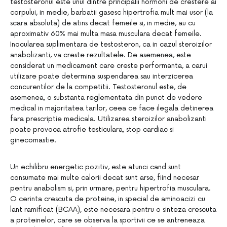
testosteronul este unul dintre principalii hormoni de crestere ai
corpului, in medie, barbatii gasesc hipertrofia mult mai usor (la
scara absoluta) de atins decat femeile si, in medie, au cu
aproximativ 60% mai multa masa musculara decat femeile.
Inocularea suplimentara de testosteron, ca in cazul steroizilor
anabolizanti, va creste rezultatele. De asemenea, este
considerat un medicament care creste performanta, a carui
utilizare poate determina suspendarea sau interzicerea
concurentilor de la competitii. Testosteronul este, de
asemenea, o substanta reglementata din punct de vedere
medical in majoritatea tarilor, ceea ce face ilegala detinerea
fara prescriptie medicala. Utilizarea steroizilor anabolizanti
poate provoca atrofie testiculara, stop cardiac si
ginecomastie.
Un echilibru energetic pozitiv, este atunci cand sunt
consumate mai multe calorii decat sunt arse, fiind necesar
pentru anabolism si, prin urmare, pentru hipertrofia musculara.
O cerinta crescuta de proteine, in special de aminoacizi cu
lant ramificat (BCAA), este necesara pentru o sinteza crescuta
a proteinelor, care se observa la sportivii ce se antreneaza