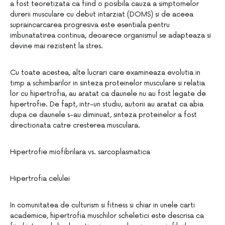
a fost teoretizata ca fiind o posibila cauza a simptomelor
durerii musculare cu debut intarziat (DOMS) si de aceea
supraincarcarea progresiva este esentiala pentru
imbunatatirea continua, deoarece organismul se adapteaza si
devine mai rezistent la stres.
Cu toate acestea, alte lucrari care examineaza evolutia in
timp a schimbarilor in sinteza proteinelor musculare si relatia
lor cu hipertrofia, au aratat ca daunele nu au fost legate de
hipertrofie. De fapt, intr-un studiu, autorii au aratat ca abia
dupa ce daunele s-au diminuat, sinteza proteinelor a fost
directionata catre cresterea musculara.
Hipertrofie miofibrilara vs. sarcoplasmatica
Hipertrofia celulei
In comunitatea de culturism si fitness si chiar in unele carti
academice, hipertrofia muschilor scheletici este descrisa ca