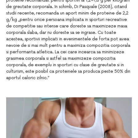
proteine ​​recomandat pentru sportivi la 1,2–1,8 g per kilogram
de greutate corporala. In schimb, Di Pasquale (2008), citand
studii recente, recomanda un aport minim de proteine ​​de 2,2
g/kg „pentru orice persoana implicata in sporturi recreative
de competitie sau intense care doreste sa maximizeze masa
corporala slaba, dar nu doreste sa se ingrase. Cu toate
acestea, sportivii implicati in evenimentele de forta pot avea
nevoie de si mai mult pentru a maximiza compozitia corporala
si performanta atletica. La cei care incearca sa minimizeze
grasimea corporala si astfel sa maximizeze compozitia
corporala, de exemplu in sporturi cu clase de greutate si in
culturism, este posibil ca proteinele sa produca peste 50% din
aportul caloric zilnic.”