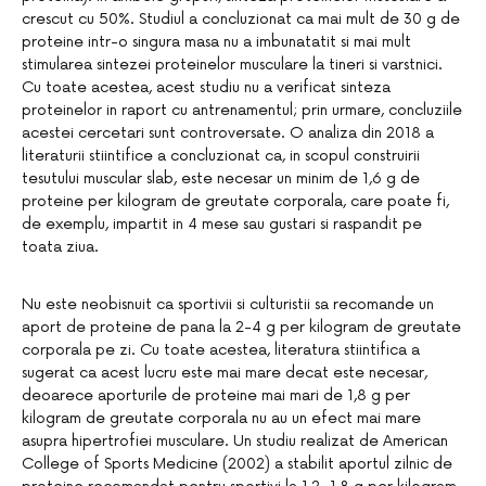
crescut cu 50%. Studiul a concluzionat ca mai mult de 30 g de
proteine ​​intr-o singura masa nu a imbunatatit si mai mult
stimularea sintezei proteinelor musculare la tineri si varstnici.
Cu toate acestea, acest studiu nu a verificat sinteza
proteinelor in raport cu antrenamentul; prin urmare, concluziile
acestei cercetari sunt controversate. O analiza din 2018 a
literaturii stiintifice a concluzionat ca, in scopul construirii
tesutului muscular slab, este necesar un minim de 1,6 g de
proteine ​​per kilogram de greutate corporala, care poate fi,
de exemplu, impartit in 4 mese sau gustari si raspandit pe
toata ziua.
Nu este neobisnuit ca sportivii si culturistii sa recomande un
aport de proteine ​​de pana la 2-4 g per kilogram de greutate
corporala pe zi. Cu toate acestea, literatura stiintifica a
sugerat ca acest lucru este mai mare decat este necesar,
deoarece aporturile de proteine ​​mai mari de 1,8 g per
kilogram de greutate corporala nu au un efect mai mare
asupra hipertrofiei musculare. Un studiu realizat de American
College of Sports Medicine (2002) a stabilit aportul zilnic de