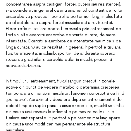
concentrarea asupra castigarii fortei, puterii sau rezistentei);
s-a considerat in general ca antrenamentul constant de forta
anaeroba va produce hipertrofie pe termen lung, in plus fata
de efectele sale asupra fortei musculare si a rezistentei.
Hipertrofia musculara poate fi crescuta prin antrenament de
forta si alte exercitii anaerobe de scurta durata, de mare
intensitate. Exercitiile aerobice de intensitate mai mica si de
lunga durata nu au ca rezultat, in general, hipertrofie tisulara
foarte eficienta; in schimb, sportivii de anduranta sporesc
stocarea grasimilor si carbohidratilor in muschi, precum si
neovascularizarea.
In timpul unui antrenament, fluxul sanguin crescut in zonele
active din punct de vedere metabolic determina cresterea
temporara a dimensiunii muschilor, fenomen cunoscut si ca fiind
„pompare”. Aproximativ doua ore dupa un antrenament si de
obicei timp de sapte pana la unsprezece zile, muschii se umfla
din cauza unui raspuns la inflamatie pe masura ce leziunile
tisulare sunt reparate. Hipertrofia pe termen mai lung apare
din cauza unor modificari mai permanente ale structurii
musculare.